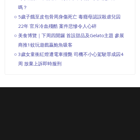
嗎？
5歲子餓至皮包骨周身傷死亡 毒癮母認誤殺虐兒囚
22年 官斥冷血殘酷 案件悲慘令人心碎
美食博覽｜下周四開鑼 首設甜品及Gelato主題 參展
商推1蚊玩遊戲贏鮑魚吸客
3歲女童衝紅燈遭電車撞斃 司機不小心駕駛罪成囚4
周 放棄上訴即時服刑