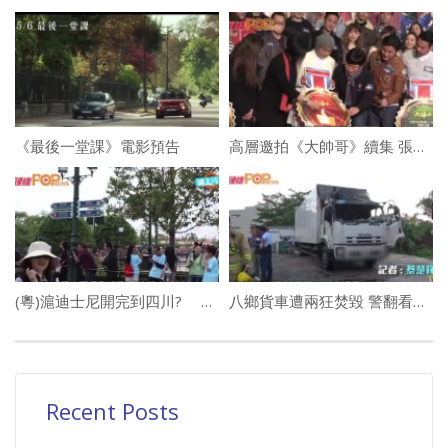
《最後一堂課》電影預告
高層邀拍《大帥哥》續集 張衛健：要時間醞釀角色
(粵)滬迪士尼開完到四川? 傳內地再建樂園
八鄉貨車遭兩狂焚毀 警翻看「天眼」緝兇
Recent Posts