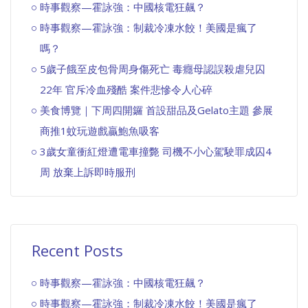
時事觀察—霍詠強：中國核電狂飆？
時事觀察—霍詠強：制裁冷凍水餃！美國是瘋了
嗎？
5歲子餓至皮包骨周身傷死亡 毒癮母認誤殺虐兒囚
22年 官斥冷血殘酷 案件悲慘令人心碎
美食博覽｜下周四開鑼 首設甜品及Gelato主題 參展
商推1蚊玩遊戲贏鮑魚吸客
3歲女童衝紅燈遭電車撞斃 司機不小心駕駛罪成囚4
周 放棄上訴即時服刑
Recent Posts
時事觀察—霍詠強：中國核電狂飆？
時事觀察—霍詠強：制裁冷凍水餃！美國是瘋了