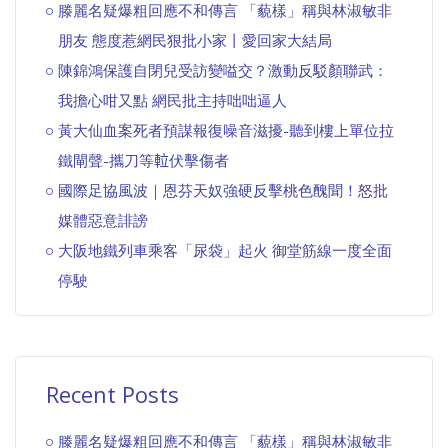
滕麗名疑爆粗回應不和傳言 「藐樣」稱與林淑敏非
朋友 態度惹網民狠批小家丨愛回家大結局
陳錦鴻保護自閉兒受訪變嗌交？激動反駁顏聯武：
我擔心咁又點 網民批主持咄咄逼人
黃大仙血案死者預謀報復噪音滋擾-聽到樓上單位拉
鐵閘聲-攜刀等𨋢伏擊傷者
國際足協風波｜恩芬天奴強硬反擊桃色醜聞！怒批
媒體惡意誹謗
大阪地鐵列車乘客「尿袋」起火 御堂筋線一度全面
停駛
Recent Posts
滕麗名疑爆粗回應不和傳言 「藐樣」稱與林淑敏非