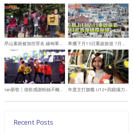
昂山素姬被加控罪名 緬甸軍方否認發動政變
希臘下月15日重啟旅遊 7月起恢復國際航線
Ian新歌｜借歌感謝粉絲不離不棄 MV跟袁澧林同演精神病患者
年度主打旗艦 U12+四鏡攝力盡現
Recent Posts