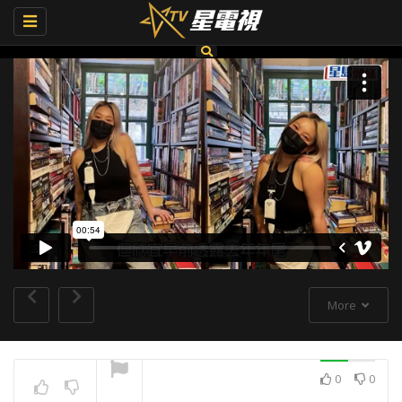
Toggle
navigation
More
0
0