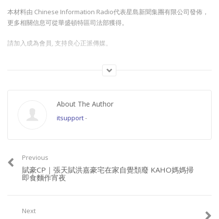
本材料由 Chinese Information Radio代表星島新聞集團有限公司發佈，
更多相關信息可從華盛頓特區司法部獲得。
請加入成為會員, 支持良心正派傳媒。
Join this channel to get access to perks:
https://www.youtube.com/channel/UCYWSlgQB1BpfQTkNm_P5qIw/join
About The Author
請星電視飲茶https://www.buymeacoffee.com/singtaousa
itsupport
-
Category:
頭條 POPNEWS
Previous
賦豪CP｜張天賦洪嘉豪宅在家自覺頹廢 KAHO媽媽掃
即食麵作宵夜
Next