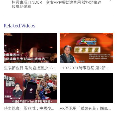
柯震東玩TINDER｜交友APP帳號遭禁用 被指頭像違
規嬲到爆粗
Related Videos
重陽節翌日 消防處接至少18宗山火報告
11022021時事觀察 第2節 陳煐傑 ：華裔家長憤怒發声激進教委可能執包袱
時事觀察—梁燕城：中國少年在TikTok精準批判美國，專家指美手持必輸牌
AK否認用「膊頭有花」踩低隊友Frankie 擔正鬼片感壓力擔心票房有比較