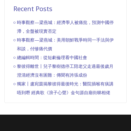
Recent Posts
時事觀察—梁燕城：經濟學人被痛批，預測中國停
滯，全盤被現實否定
時事觀察—梁燕城：美用朝鮮戰爭時同一手法與伊
和談，付慘痛代價
總編輯時間：從短劇倫理看中國社會
黎彼得離世丨兒子黎樹德停工陪老父走過最後歲月
澄清經濟沒有困難：傳聞有誇張成份
獨家丨盧宛茵揭黎彼得最後時光：醫院插喉有痰講
唔到嘢 經典歌《浪子心聲》金句源自廟街睇相佬