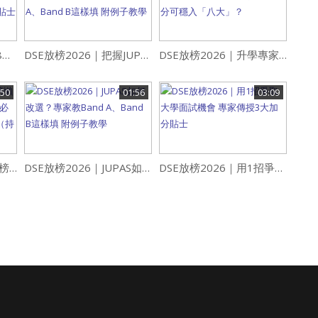
大學面試2026｜把握48小時JUPAS改選黃金期 用1招爭取面試機會！專家傳授3大加分貼士
DSE放榜2026｜把握JUPAS最後改選機會！專家教Band A、Band B這樣填 附例子教學
DSE放榜2026｜升學專家分析5大分數/情況出路 預計幾多分可穩入「八大」？
:50
01:56
03:09
DSE放榜2026︱終極放榜懶人包！流程/惡劣天氣安排/必備物品/重要日期一文看清（持續更新）
DSE放榜2026｜JUPAS如何改選？專家教Band A、Band B這樣填 附例子教學
DSE放榜2026｜用1招爭取大學面試機會 專家傳授3大加分貼士