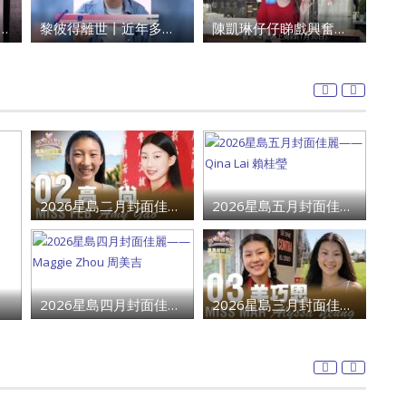
黎彼得離世丨近年多次入ICU 契仔黃宗澤曾施援手助醫重病：佢瀟灑一生唔想大家唔開心
陳凱琳仔仔睇戲興奮踢椅背 被指太嘈遭忌廉淋頭 案件列普通襲擊警緝一女子
子黎樹德停工陪老父走過最後歲月 澄清經濟沒有困難：傳聞有誇張成份
2026星島二月封面佳麗—— Amy Gao 高尚
2026星島五月封面佳麗——Qina Lai 賴桂瑩
2026星島四月封面佳麗——Maggie Zhou 周美吉
2026星島三月封面佳麗——Alyssa Yeung 羊巧恩
202