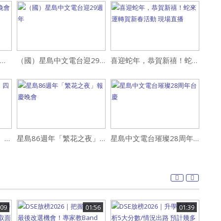
2025星島親善小姐選美晚會
（國）星島中文電台迎29週年
喜迎蛇年，恭賀新禧！蛇來運轉賀新春活動 現場直播
創意藥膳美食大賽第三、四組
星島86週年「繁花之夜」報慶晚會
星島中文電台璀璨28周年台慶
:09
01:56
01:39