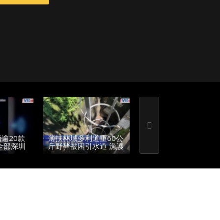
逾20款
薄扶林域多利道重60公
越南外國客穿高衩透視
全部深圳
斤野豬被困引水道 漁護
裙入古蹟 職員勸離獲
人員射麻醉槍消防救起
00:34