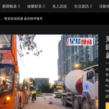
新聞報道
娛樂影音
名人訪談
生活資訊
活動
數」 警員加強巡邏 食街秩序復常
圳一公司製造
護人員射麻醉槍消防救起
讚
己有 再入境時被捕
品 一名38歲男子被捕
一度受阻
開 獨家相片曝光 復業前夕被淋油「贈
門 打爆擋風玻璃洩憤
Au
決賽主辦權交換摩洛哥支持
途人勸交：唔好打好唔好？
本
司
了嗎？
為
歲月 澄清經濟沒有困難：傳聞有誇張
to
痰講唔到嘢 經典歌《浪子心聲》金句
h
請
音樂路上有你 黎彼德曾直認唔夾合作
施援手助醫重病：佢瀟灑一生唔想大家