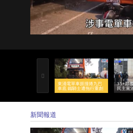
唔開心
東涌電單車捱撞捲九巴車底 鐵騎士遭拖行重創
35+顛覆案未被起訴 前民主黨涂謹申獲發還護
東涌電單車捱撞捲九巴
35+顛
車底 鐵騎士遭拖行重創
民主黨
昏迷 60歲車長被捕
照 赴
新聞報道
01