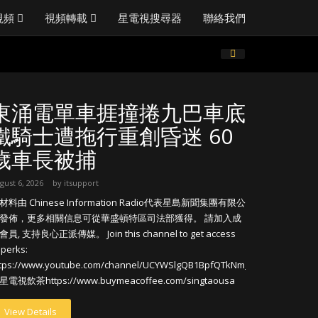
視頻
視頻轉載
星電視搜尋器
聯絡我們
東涌電單車捱撞捲九巴車底
鐵騎士遭拖行重創昏迷 60
歲車長被捕
gust 6, 2026
by
itsupport
材料由 Chinese Information Radio代表星島新聞集團有限公
發佈，更多相關信息可從華盛頓特區司法部獲得。 請加入成
會員, 支持良心正派傳媒。 Join this channel to get access
 perks:
ttps://www.youtube.com/channel/UCYWSlgQB1BpfQTkNm_P5qIw/join
星電視飲茶https://www.buymeacoffee.com/singtaousa
View Details