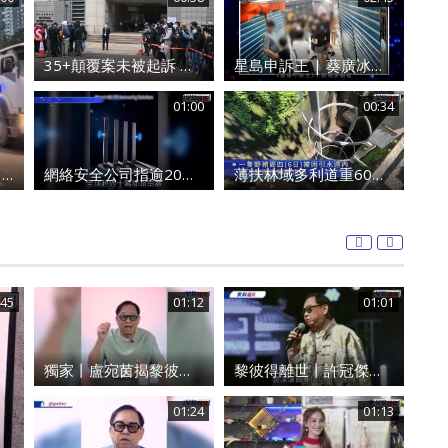
35+顛覆案未被起訴 前民主黨涂謹申獲發還護照 赴英國與家人團聚
星島申訴王 | 葵廣冰糖葫蘆店 召集童黨「走數」 警員加強巡邏 食街秩序復常
01:00
00:34
網絡安全公司指逾20款路由器設後門 全部深圳一公司製造
薄扶林域多利道重60公斤野豬被困引水道 漁護人員射麻醉槍消防救起
東涌電單車捱撞捲九巴車底 鐵騎士遭拖行重創昏迷 60歲車長被捕
越南
:45
01:12
01:01
獨家丨盧宛茵揭黎彼得最後時光：醫院插喉有痰講唔到嘢 經典歌《浪子心聲》金句源自廟街睇相佬
黎彼得離世丨許冠傑親撰悼念文憶故友：感恩音樂路上有你 黎彼德曾直認唔夾合作7年終拆夥
01:24
01:13