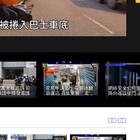
昏迷 60歲車長被捕
照 赴英國與家人團聚
覆案未被起訴 前
星島申訴王 | 葵廣冰糖
網絡安全公司指
涂謹申獲發還護
葫蘆店 召集童黨「走
路由器設後門 
英國與家人團聚
數」...
一公司製造
:00
00:58
02:45