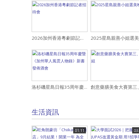
2026加州香港粵劇節記者招待會
洛杉磯星島日報35周年慶暨《加州華人風雲人物錄》新書發佈酒會
生活資訊
01:11
03