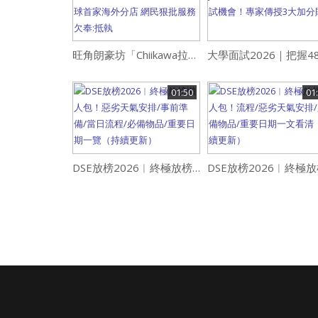
旺角朗豪坊「Chiikawa拉麵店」9月結業！開業一年 為全球首家海外分店 網民狠批服務欠奉:抵執
01:50
01
DSE放榜2026︱終極放榜懶人包！惡劣天氣安排/事前準備/當日流程/必備物品/重要日期一覽（持續更新）