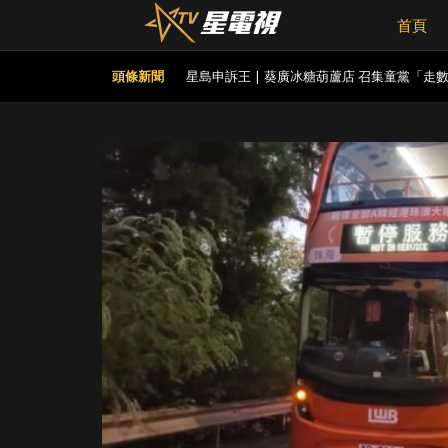
首頁
頭條新聞
星島申訴王 | 葵廣冰糖葫蘆店 召集童黨「走
網絡安全公司指逾20款路由器設後門 全部深
薄扶林域多利道重60公斤野豬被困引水道 漁
越南外國客穿高衩透視裙入古蹟 職員勸離獲
港人夫婦遊澳門乘的士拾相機及電池 貪心據為
衞生署突擊巡查多區 檢獲約百盒未註冊藥劑製
屯馬綫錦上路站附近信號設備故障 列車服務
泰國球賽遇雷劈 24歲球員慘死 另12人傷
星島申訴王 | 停業近一年 尖東大富豪低調重
慶」
旺角男疑錯過巴士走出馬路 要求上車車長拒開
國際足協｜恩芬天奴涉嫌政治分贓 傳以世盃
有片｜兩男港鐵站內MMA 扭作一團互拉扯 
時事觀察—霍詠強：中國核電狂飆？
時事觀察—霍詠強：制裁冷凍水餃！美國是瘋
黎彼得離世丨兒子黎樹德停工陪老父走過最後
成份
獨家丨盧宛茵揭黎彼得最後時光：醫院插喉有
源自廟街睇相佬
黎彼得離世丨許冠傑親撰悼念文憶故友：感恩
7年終拆夥
黎彼得離世丨近年多次入ICU 契仔黃宗澤曾