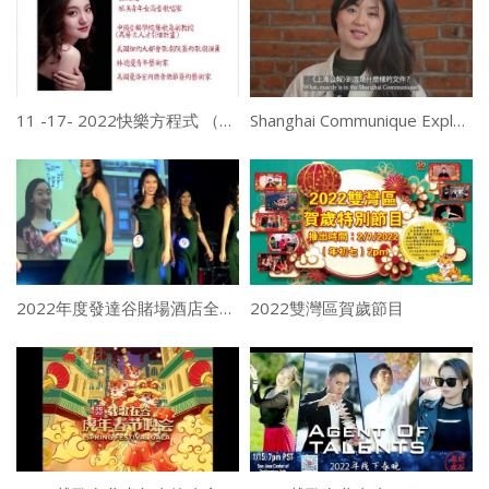
11 -17- 2022快樂方程式 （一）： 中國女高音張玫瑰，舊金山歌劇院挑大樑
Shanghai Communique Explained _ Preserving the US-China Joint Agreement for Peace & Cooperation
2022年度發達谷賭場酒店全美華埠小姐競選暨加冕舞會
2022雙灣區賀歲節目