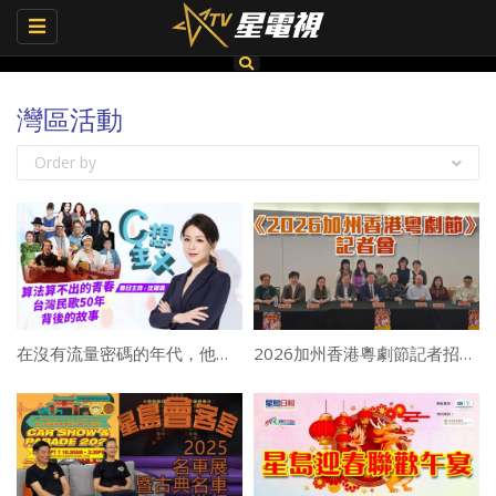
Toggle
navigation
灣區活動
Order by
在沒有流量密碼的年代，他們創造了華語樂壇！胡德夫、侯德健、飛碟唱片創辦人齊聚，揭秘台灣民歌50年真實往事 | C想主義 | 沈琛琛
2026加州香港粵劇節記者招待會