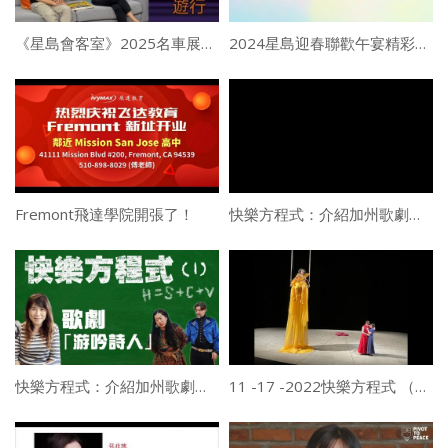
《星島會客室》2025名車展暨古典名車遊行
2024星島迎春聯歡午宴精彩花絮
Fremont飛達學院開張了！
快樂方程式：介紹加州歌劇藝術家協會製作 威爾第歌劇「游吟詩人」（二）
快樂方程式：介紹加州歌劇藝術家協會製作 威爾第歌劇「游吟詩人」（一）
11 -17 -2022快樂方程式 （二）： 中國女高音張玫瑰，舊金山歌劇院挑大樑