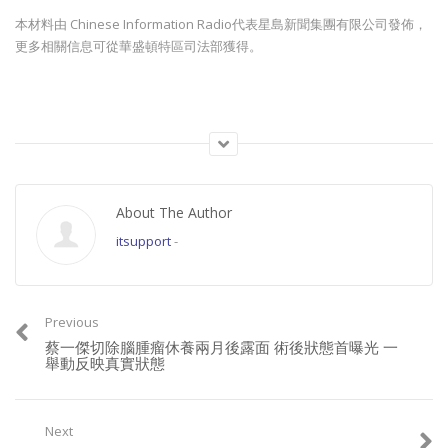
本材料由 Chinese Information Radio代表星島新聞集團有限公司發佈，
更多相關信息可從華盛頓特區司法部獲得。
請加入成為會員, 支持良心正派傳媒。
Join this channel to get access to perks:
About The Author
https://www.youtube.com/channel/UCYWSlgQB1BpfQTkNm_P5qIw/join
itsupport
-
請星電視飲茶https://www.buymeacoffee.com/singtaousa
Previous
蔡一傑切除腦腫瘤休養兩月後露面 術後狀態首曝光 一
舉動反映真實狀態
Category:
頭條 POPNEWS
Next