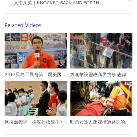
又中又英｜KNOCKED BACK AND FORTH
Related Videos
2017星島工展會第二屆美國西岸國際太極拳錦標賽
方逸華設靈政商界致祭 志偉難忘拍戲好老闆
恢復面授課｜楊潤雄收5間中學申請料首間學校下周一恢復全日面授
旺角女途人爬花槽過路捱的士撞飛5米墮地 頭傷口罩染血送院