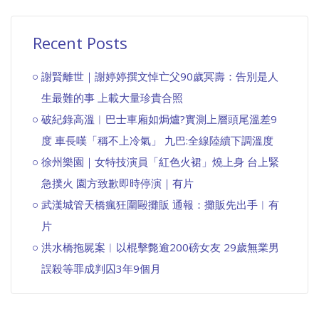
Recent Posts
謝賢離世｜謝婷婷撰文悼亡父90歲冥壽：告別是人
生最難的事 上載大量珍貴合照
破紀錄高溫︱巴士車廂如焗爐?實測上層頭尾溫差9
度 車長嘆「稱不上冷氣」 九巴:全線陸續下調溫度
徐州樂園｜女特技演員「紅色火裙」燒上身 台上緊
急撲火 園方致歉即時停演｜有片
武漢城管天橋瘋狂圍毆攤販 通報：攤販先出手︱有
片
洪水橋拖屍案︱以棍擊斃逾200磅女友 29歲無業男
誤殺等罪成判囚3年9個月