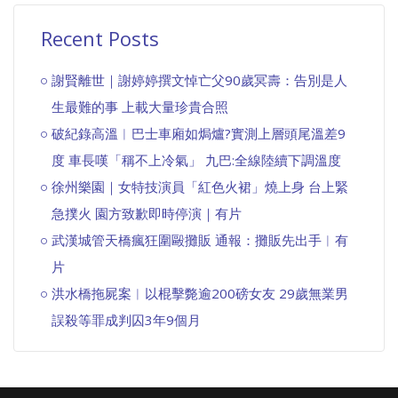
Recent Posts
謝賢離世｜謝婷婷撰文悼亡父90歲冥壽：告別是人
生最難的事 上載大量珍貴合照
破紀錄高溫︱巴士車廂如焗爐?實測上層頭尾溫差9
度 車長嘆「稱不上冷氣」 九巴:全線陸續下調溫度
徐州樂園｜女特技演員「紅色火裙」燒上身 台上緊
急撲火 園方致歉即時停演｜有片
武漢城管天橋瘋狂圍毆攤販 通報：攤販先出手︱有
片
洪水橋拖屍案︱以棍擊斃逾200磅女友 29歲無業男
誤殺等罪成判囚3年9個月