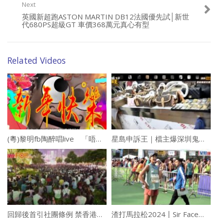
Next
英國新超跑ASTON MARTIN DB12法國優先試│新世
代680PS超級GT 車價368萬元真心有型
Related Videos
(粵)黎明fb陶醉唱live 「唔好鬥爭，練習!」
星島申訴王｜檔主爆深圳鬼市營運秘密 鐘錶Youtuber點評A貨勞力士: 肉眼分不到真假
回歸後首引社團條例 禁香港民族黨續運作
渣打馬拉松2024丨Sir Face媽咪又有創舉!梁諾妍陀B七個月完成10公里賽事 洪永城出招護老婆