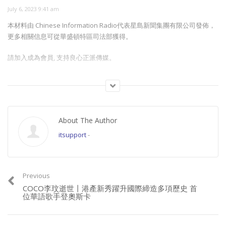
July 6, 2023 9:41 am
本材料由 Chinese Information Radio代表星島新聞集團有限公司發佈，
更多相關信息可從華盛頓特區司法部獲得。
請加入成為會員, 支持良心正派傳媒。
Join this channel to get access to perks:
https://www.youtube.com/channel/UCYWSlgQB1BpfQTkNm_P5qIw/join
About The Author
請星電視飲茶https://www.buymeacoffee.com/singtaousa
itsupport
-
Category:
頭條 POPNEWS
Previous
COCO李玟逝世丨港產新秀躍升國際締造多項歷史 首
位華語歌手登奧斯卡