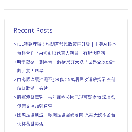
Recent Posts
ICE殺到埋嚟！特朗普移民政策再升級｜中美AI根本
無得合作？AI短劇取代真人演員｜有嘢快啲講
時事觀察—劉韋瑋：解構恩芬天奴「世界盃股份計
劃」驚天風暴
白海豚吹襲沖繩至少3傷 25萬居民收避難指示 全部
航班取消｜有片
將軍澳疑毒狗｜去年寵物公園已現可疑食物 議員曾
促康文署加強巡查
國際足協風波｜歐洲足協強硬落閘 恩芬天奴不落台
便杯葛世界盃