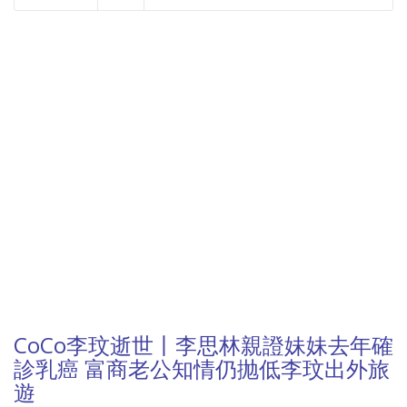
NOW PLAYING
CoCo李玟逝世丨李思林親證妹妹去年確
診乳癌 富商老公知情仍抛低李玟出外旅
遊