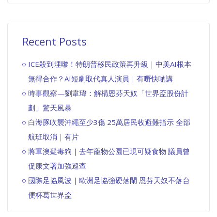
Recent Posts
ICE殺到埋嚟！特朗普移民政策再升級｜中美AI根本
無得合作？AI短劇取代真人演員｜有嘢快啲講
時事觀察—劉韋瑋：解構恩芬天奴「世界盃股份計
劃」驚天風暴
白海豚吹襲沖繩至少3傷 25萬居民收避難指示 全部
航班取消｜有片
將軍澳疑毒狗｜去年寵物公園已現可疑食物 議員曾
促康文署加強巡查
國際足協風波｜歐洲足協強硬落閘 恩芬天奴不落台
便杯葛世界盃