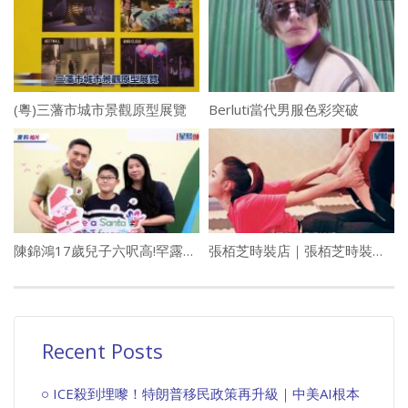
(粵)三藩市城市景觀原型展覽
Berluti當代男服色彩突破
陳錦鴻17歲兒子六呎高!罕露面晒「演奏級」琴技 患自閉獲栽培變才子
張栢芝時裝店｜張栢芝時裝店無限期停業 向員工照出糧確保生計
Recent Posts
ICE殺到埋嚟！特朗普移民政策再升級｜中美AI根本