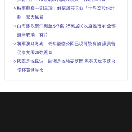
時事觀察—劉韋瑋：解構恩芬天奴「世界盃股份計
劃」驚天風暴
白海豚吹襲沖繩至少3傷 25萬居民收避難指示 全部
航班取消｜有片
將軍澳疑毒狗｜去年寵物公園已現可疑食物 議員曾
促康文署加強巡查
國際足協風波｜歐洲足協強硬落閘 恩芬天奴不落台
便杯葛世界盃