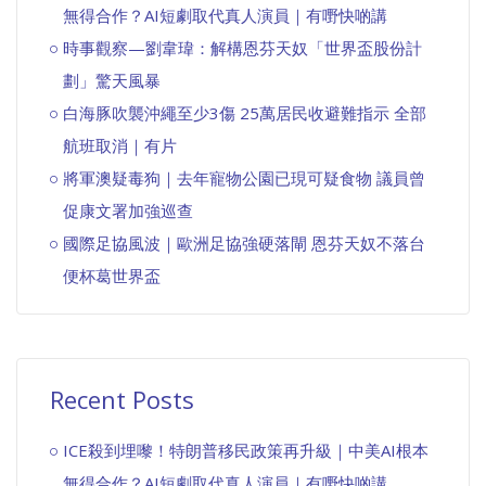
無得合作？AI短劇取代真人演員｜有嘢快啲講
時事觀察—劉韋瑋：解構恩芬天奴「世界盃股份計
劃」驚天風暴
白海豚吹襲沖繩至少3傷 25萬居民收避難指示 全部
航班取消｜有片
將軍澳疑毒狗｜去年寵物公園已現可疑食物 議員曾
促康文署加強巡查
國際足協風波｜歐洲足協強硬落閘 恩芬天奴不落台
便杯葛世界盃
Recent Posts
ICE殺到埋嚟！特朗普移民政策再升級｜中美AI根本
無得合作？AI短劇取代真人演員｜有嘢快啲講