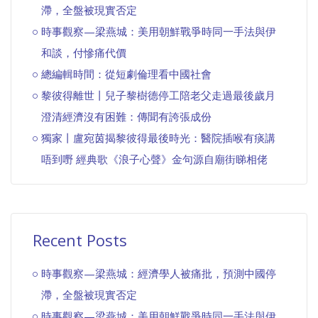
滯，全盤被現實否定
時事觀察—梁燕城：美用朝鮮戰爭時同一手法與伊
和談，付慘痛代價
總編輯時間：從短劇倫理看中國社會
黎彼得離世丨兒子黎樹德停工陪老父走過最後歲月
澄清經濟沒有困難：傳聞有誇張成份
獨家丨盧宛茵揭黎彼得最後時光：醫院插喉有痰講
唔到嘢 經典歌《浪子心聲》金句源自廟街睇相佬
Recent Posts
時事觀察—梁燕城：經濟學人被痛批，預測中國停
滯，全盤被現實否定
時事觀察—梁燕城：美用朝鮮戰爭時同一手法與伊