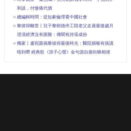
和談，付慘痛代價
總編輯時間：從短劇倫理看中國社會
黎彼得離世丨兒子黎樹德停工陪老父走過最後歲月
澄清經濟沒有困難：傳聞有誇張成份
獨家丨盧宛茵揭黎彼得最後時光：醫院插喉有痰講
唔到嘢 經典歌《浪子心聲》金句源自廟街睇相佬