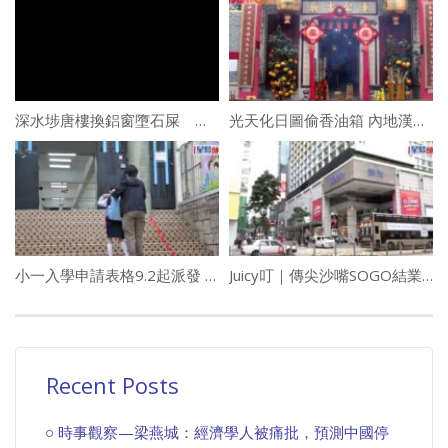
深水埗唐樓換鋁窗墮石屎 兩車被擊中輕微損毀
光天化日圖偷香油箱 內地漢太歲殿外斷正
小一入學申請表格9.2起派發 教局: 家長若提供假地址或會被判監
Juicy叮｜傳尖沙嘴SOGO結業遷往啟德 網民：個位唔多就腳
Recent Posts
時事觀察—梁燕城：經濟學人被痛批，預測中國停