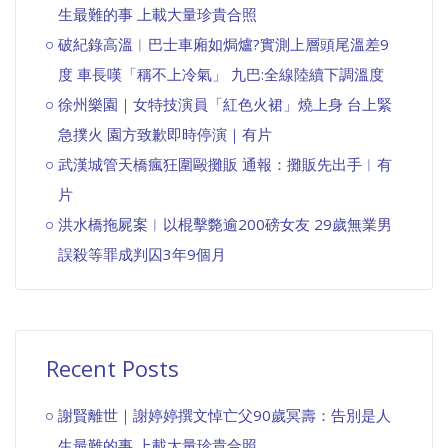
生最難的事 上載大量珍貴合照
破紀錄高溫︱巴士車廂如焗爐?實測上層頭尾溫差9
度 車長嘆「稱不上冷氣」 九巴:全線陸續下調溫度
徐州樂園｜女特技演員「紅色火裙」燒上身 台上緊
急撲火 園方致歉即時停演｜有片
武漢城管天橋瘋狂圍毆攤販 通報：攤販先出手︱有
片
洪水橋拖屍案︱以棍擊斃逾200磅女友 29歲無業男
誤殺等罪成判囚3年9個月
Recent Posts
謝賢離世｜謝婷婷撰文悼亡父90歲冥壽：告別是人
生最難的事 上載大量珍貴合照