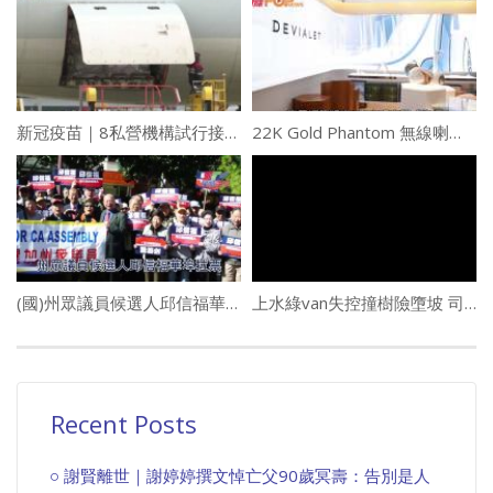
新冠疫苗｜8私營機構試行接種復必泰 下周一起實施
22K Gold Phantom 無線喇叭 聽覺大震撼
(國)州眾議員候選人邱信福華埠拉票
上水綠van失控撞樹險墮坡 司機一度被困
Recent Posts
謝賢離世｜謝婷婷撰文悼亡父90歲冥壽：告別是人