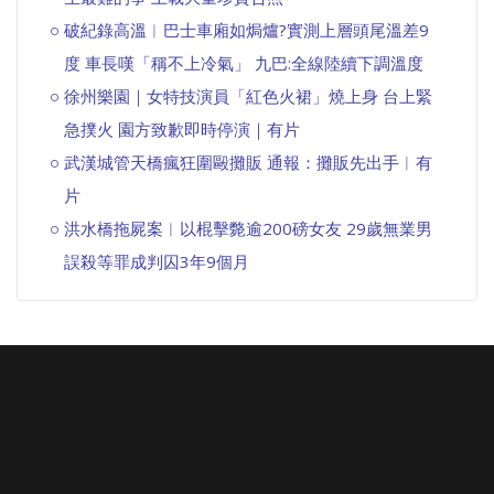
破紀錄高溫︱巴士車廂如焗爐?實測上層頭尾溫差9
度 車長嘆「稱不上冷氣」 九巴:全線陸續下調溫度
徐州樂園｜女特技演員「紅色火裙」燒上身 台上緊
急撲火 園方致歉即時停演｜有片
武漢城管天橋瘋狂圍毆攤販 通報：攤販先出手︱有
片
洪水橋拖屍案︱以棍擊斃逾200磅女友 29歲無業男
誤殺等罪成判囚3年9個月