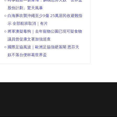
股份計劃」驚天風暴
白海豚吹襲沖繩至少3傷 25萬居民收避難指
示 全部航班取消｜有片
將軍澳疑毒狗｜去年寵物公園已現可疑食物
議員曾促康文署加強巡查
國際足協風波｜歐洲足協強硬落閘 恩芬天
奴不落台便杯葛世界盃