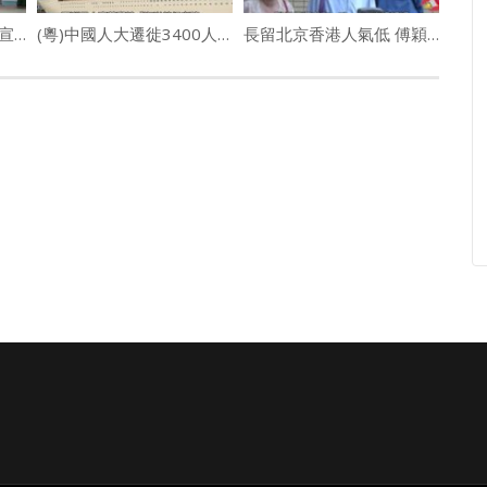
疫下送暖｜Edan向長者宣揚愛 爵屎出任義工派發防疫包
(粵)中國人大遷徙3400人郵輪至北海道
長留北京香港人氣低 傅穎行鬧市無乜人望