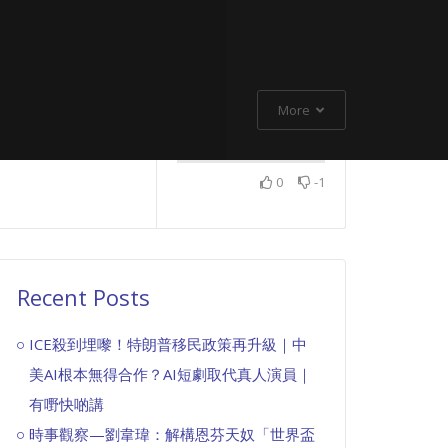
More
0
-1
Recent Posts
ICE殺到埋嚟！特朗普移民政策再升級｜中
美AI根本無得合作？AI短劇取代真人演員｜
有嘢快啲講
時事觀察—劉韋瑋：解構恩芬天奴「世界盃