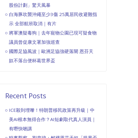
股份計劃」驚天風暴
白海豚吹襲沖繩至少3傷 25萬居民收避難指
示 全部航班取消｜有片
將軍澳疑毒狗｜去年寵物公園已現可疑食物
議員曾促康文署加強巡查
國際足協風波｜歐洲足協強硬落閘 恩芬天
奴不落台便杯葛世界盃
Recent Posts
ICE殺到埋嚟！特朗普移民政策再升級｜中
美AI根本無得合作？AI短劇取代真人演員｜
有嘢快啲講
時事觀察—劉韋瑋：解構恩芬天奴「世界盃