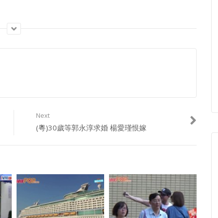
Next
(粵)30歲等郭永淳求婚 楊愛瑾恨嫁