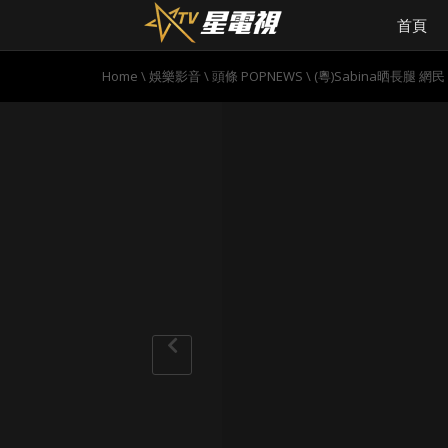
首頁
Home
\
娛樂影音
\
頭條 POPNEWS
\
(粵)Sabina晒長腿 