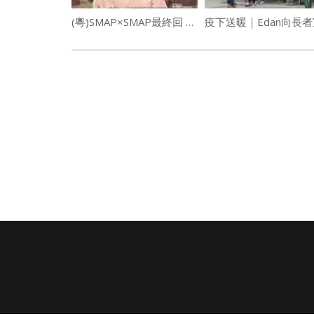
(粵)SMAP×SMAP最終回 5子鞠躬道別中居痛哭