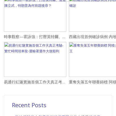
時事觀察—霍詠強：打壓英特爾、逼退陳立武，特朗普為何前踞後恭？
易通行紅隧實施首個工作天真正考驗-繁忙時間現車龍-運輸署運作大致順利
Recent Posts