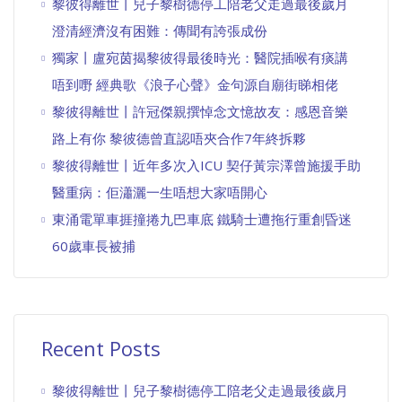
黎彼得離世丨兒子黎樹德停工陪老父走過最後歲月
澄清經濟沒有困難：傳聞有誇張成份
獨家丨盧宛茵揭黎彼得最後時光：醫院插喉有痰講
唔到嘢 經典歌《浪子心聲》金句源自廟街睇相佬
黎彼得離世丨許冠傑親撰悼念文憶故友：感恩音樂
路上有你 黎彼德曾直認唔夾合作7年終拆夥
黎彼得離世丨近年多次入ICU 契仔黃宗澤曾施援手助
醫重病：佢瀟灑一生唔想大家唔開心
東涌電單車捱撞捲九巴車底 鐵騎士遭拖行重創昏迷
60歲車長被捕
Recent Posts
黎彼得離世丨兒子黎樹德停工陪老父走過最後歲月