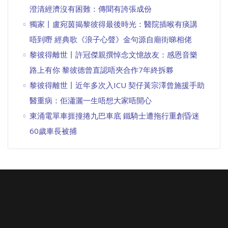
澄清經濟沒有困難：傳聞有誇張成份
獨家丨盧宛茵揭黎彼得最後時光：醫院插喉有痰講
唔到嘢 經典歌《浪子心聲》金句源自廟街睇相佬
黎彼得離世丨許冠傑親撰悼念文憶故友：感恩音樂
路上有你 黎彼德曾直認唔夾合作7年終拆夥
黎彼得離世丨近年多次入ICU 契仔黃宗澤曾施援手助
醫重病：佢瀟灑一生唔想大家唔開心
東涌電單車捱撞捲九巴車底 鐵騎士遭拖行重創昏迷
60歲車長被捕