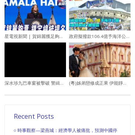
星電視新聞 | 賀錦麗獲足夠黨代表票 鎖定總統候選人提名 | 司法部起訴TikTok違反兒童隱私法
政府擬撥款106.4億予海洋公園 重新發展成7體驗區
深水埗九巴車窗被擊破 警緝巴士破壞王
(粵)姊弟戀修成正果 伊能靜再披上嫁衣
Recent Posts
時事觀察—梁燕城：經濟學人被痛批，預測中國停