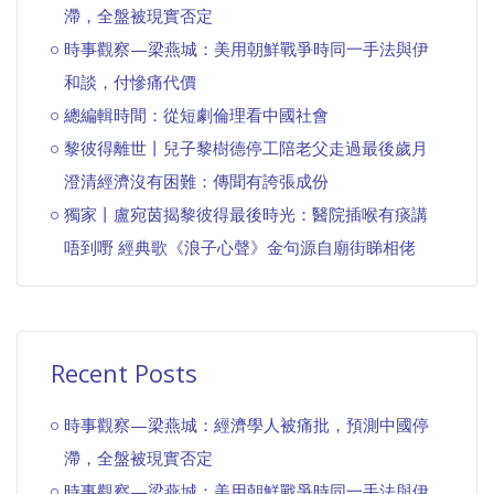
滯，全盤被現實否定
時事觀察—梁燕城：美用朝鮮戰爭時同一手法與伊
和談，付慘痛代價
總編輯時間：從短劇倫理看中國社會
黎彼得離世丨兒子黎樹德停工陪老父走過最後歲月
澄清經濟沒有困難：傳聞有誇張成份
獨家丨盧宛茵揭黎彼得最後時光：醫院插喉有痰講
唔到嘢 經典歌《浪子心聲》金句源自廟街睇相佬
Recent Posts
時事觀察—梁燕城：經濟學人被痛批，預測中國停
滯，全盤被現實否定
時事觀察—梁燕城：美用朝鮮戰爭時同一手法與伊