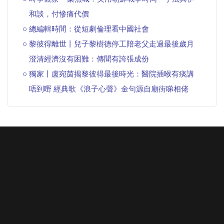
和談，付慘痛代價
總編輯時間：從短劇倫理看中國社會
黎彼得離世丨兒子黎樹德停工陪老父走過最後歲月
澄清經濟沒有困難：傳聞有誇張成份
獨家丨盧宛茵揭黎彼得最後時光：醫院插喉有痰講
唔到嘢 經典歌《浪子心聲》金句源自廟街睇相佬