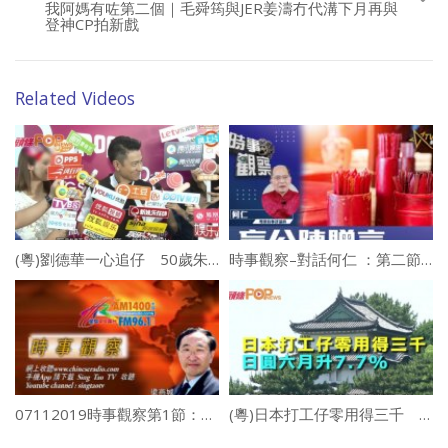
我阿媽有咗第二個｜毛舜筠與JER姜濤冇代溝下月再與
登神CP拍新戲
Related Videos
(粵)劉德華一心追仔 50歲朱麗倩陀第二胎
時事觀察–對話何仁 ：第二節 盲公陳贈言
07112019時事觀察第1節：梁燕城
(粵)日本打工仔零用得三千 日圓六月升7.7%