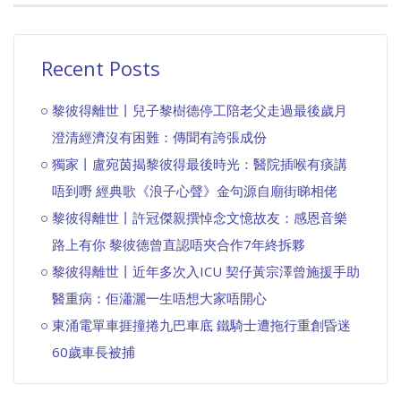
Recent Posts
黎彼得離世丨兒子黎樹德停工陪老父走過最後歲月
澄清經濟沒有困難：傳聞有誇張成份
獨家丨盧宛茵揭黎彼得最後時光：醫院插喉有痰講
唔到嘢 經典歌《浪子心聲》金句源自廟街睇相佬
黎彼得離世丨許冠傑親撰悼念文憶故友：感恩音樂
路上有你 黎彼德曾直認唔夾合作7年終拆夥
黎彼得離世丨近年多次入ICU 契仔黃宗澤曾施援手助
醫重病：佢瀟灑一生唔想大家唔開心
東涌電單車捱撞捲九巴車底 鐵騎士遭拖行重創昏迷
60歲車長被捕