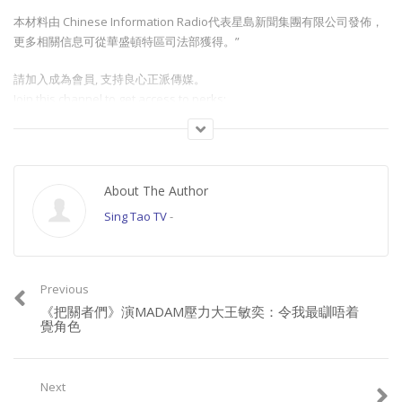
本材料由 Chinese Information Radio代表星島新聞集團有限公司發佈，
更多相關信息可從華盛頓特區司法部獲得。”
請加入成為會員, 支持良心正派傳媒。
Join this channel to get access to perks:
https://www.youtube.com/channel/UCYWSlgQB1BpfQTkNm_P5qIw/join
請星電視飲茶https://www.buymeacoffee.com/singtaousa
About The Author
Category:
頭條 POPNEWS
Sing Tao TV
-
Previous
《把關者們》演MADAM壓力大王敏奕：令我最瞓唔着
覺角色
Next