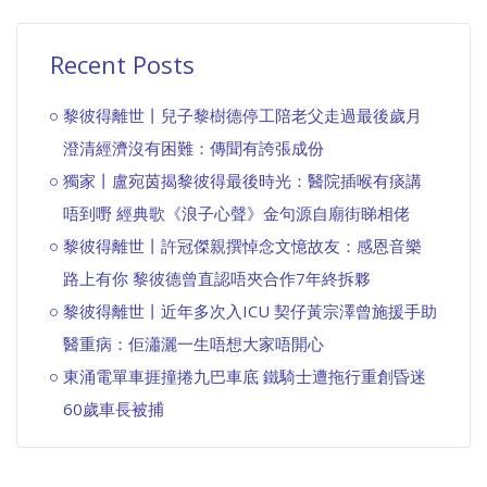
Recent Posts
黎彼得離世丨兒子黎樹德停工陪老父走過最後歲月
澄清經濟沒有困難：傳聞有誇張成份
獨家丨盧宛茵揭黎彼得最後時光：醫院插喉有痰講
唔到嘢 經典歌《浪子心聲》金句源自廟街睇相佬
黎彼得離世丨許冠傑親撰悼念文憶故友：感恩音樂
路上有你 黎彼德曾直認唔夾合作7年終拆夥
黎彼得離世丨近年多次入ICU 契仔黃宗澤曾施援手助
醫重病：佢瀟灑一生唔想大家唔開心
東涌電單車捱撞捲九巴車底 鐵騎士遭拖行重創昏迷
60歲車長被捕