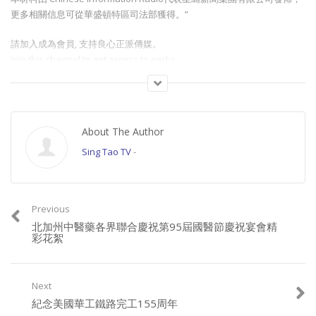
更多相關信息可從華盛頓特區司法部獲得。”
請加入成為會員, 支持良心正派傳媒。
Join this channel to get access to perks:
https://www.youtube.com/channel/UCYWSlgQB1BpfQTkNm_P5qIw/join
請星電視飲茶https://www.buymeacoffee.com/singtaousa
About The Author
Category:
星島活動
,
活動視頻
Sing Tao TV
-
Previous
北加州中醫藥各界聯合慶祝第95屆國醫節慶祝宴會精
彩花絮
Next
紀念美國華工鐵路完工155周年