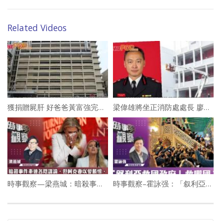
Related Videos
獲捐贈屍肝 好爸爸黃富強完成換肝
梁偉雄將坐正消防處處長 廖志勇接任民航處處長
時事觀察—梁燕城：暗殺事件牽連各陰謀論，但柯克妻以愛勝恨，重建美國精神價值
時事觀察–霍詠强：「叙利亞救國政府」救哪國？