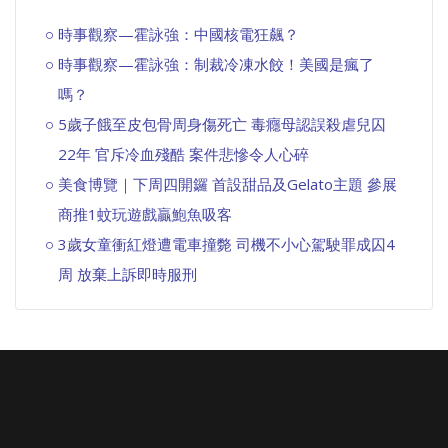
時事觀察—霍詠強：中國核電狂飆？
時事觀察—霍詠強：制裁冷凍水餃！美國是瘋了
嗎？
5歲子餓至皮包骨周身傷死亡 毒癮母認誤殺虐兒囚
22年 官斥冷血殘酷 案件悲慘令人心碎
美食博覽｜下周四開鑼 首設甜品及Gelato主題 參展
商推1蚊玩遊戲贏鮑魚吸客
3歲女童衝紅燈遭電車撞斃 司機不小心駕駛罪成囚4
周 放棄上訴即時服刑