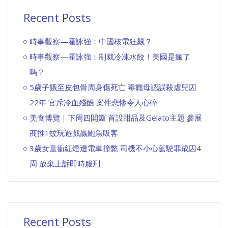
Recent Posts
時事觀察—霍詠強：中國核電狂飆？
時事觀察—霍詠強：制裁冷凍水餃！美國是瘋了
嗎？
5歲子餓至皮包骨周身傷死亡 毒癮母認誤殺虐兒囚
22年 官斥冷血殘酷 案件悲慘令人心碎
美食博覽｜下周四開鑼 首設甜品及Gelato主題 參展
商推1蚊玩遊戲贏鮑魚吸客
3歲女童衝紅燈遭電車撞斃 司機不小心駕駛罪成囚4
周 放棄上訴即時服刑
Recent Posts