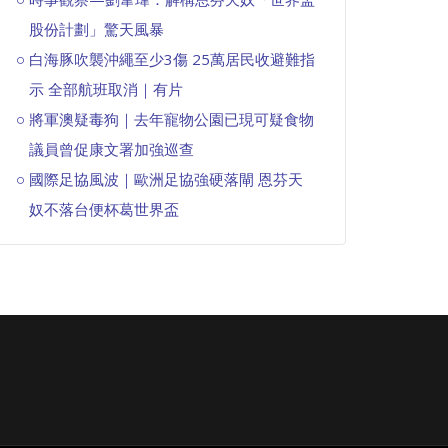
股份計劃」驚天風暴
白海豚吹襲沖繩至少3傷 25萬居民收避難指
示 全部航班取消｜有片
將軍澳疑毒狗｜去年寵物公園已現可疑食物
議員曾促康文署加強巡查
國際足協風波｜歐洲足協強硬落閘 恩芬天
奴不落台便杯葛世界盃