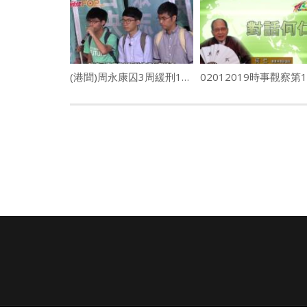
(港聞)周永康囚3周緩刑1年 黃之鋒羅冠聰判社服令