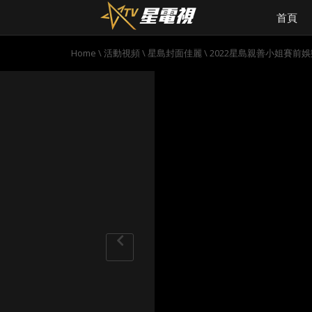
首頁
Home
\
活動視頻
\
星島封面佳麗
\
2022星島親善小姐賽前