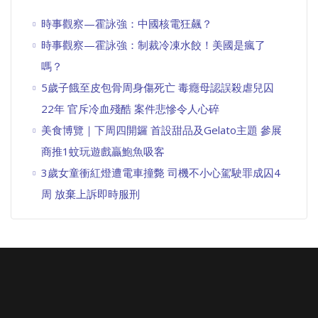
時事觀察—霍詠強：中國核電狂飆？
時事觀察—霍詠強：制裁冷凍水餃！美國是瘋了
嗎？
5歲子餓至皮包骨周身傷死亡 毒癮母認誤殺虐兒囚
22年 官斥冷血殘酷 案件悲慘令人心碎
美食博覽｜下周四開鑼 首設甜品及Gelato主題 參展
商推1蚊玩遊戲贏鮑魚吸客
3歲女童衝紅燈遭電車撞斃 司機不小心駕駛罪成囚4
周 放棄上訴即時服刑