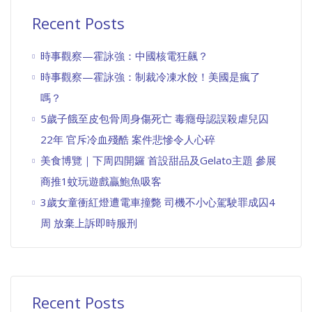
Recent Posts
時事觀察—霍詠強：中國核電狂飆？
時事觀察—霍詠強：制裁冷凍水餃！美國是瘋了
嗎？
5歲子餓至皮包骨周身傷死亡 毒癮母認誤殺虐兒囚
22年 官斥冷血殘酷 案件悲慘令人心碎
美食博覽｜下周四開鑼 首設甜品及Gelato主題 參展
商推1蚊玩遊戲贏鮑魚吸客
3歲女童衝紅燈遭電車撞斃 司機不小心駕駛罪成囚4
周 放棄上訴即時服刑
Recent Posts