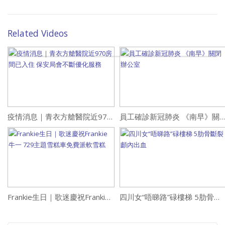
Related Videos
疫情消息｜青衣方艙醫院近970房間已入住 保安局會不斷優化服務
員工確診新冠肺炎 《南早》關閉辦公室
Frankie生日｜歌迷慶祝Frankie牛一 729主題雪糕車免費派軟雪糕
四川女“唔睇路”碌樓梯 5肋骨斷裂顱內出血