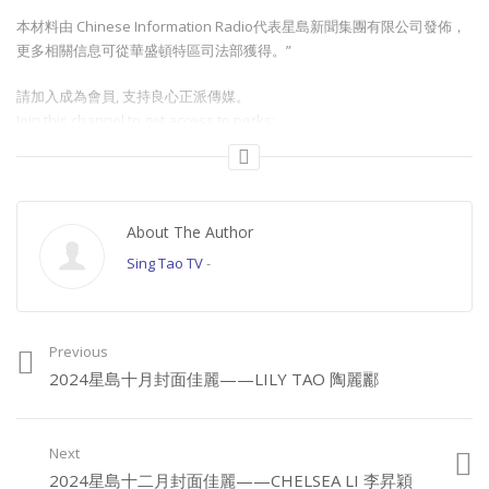
本材料由 Chinese Information Radio代表星島新聞集團有限公司發佈，
更多相關信息可從華盛頓特區司法部獲得。”
請加入成為會員, 支持良心正派傳媒。
Join this channel to get access to perks:
https://www.youtube.com/channel/UCYWSlgQB1BpfQTkNm_P5qIw/join
請星電視飲茶https://www.buymeacoffee.com/singtaousa
About The Author
Category:
星島封面佳麗
Sing Tao TV
-
Previous
2024星島十月封面佳麗——LILY TAO 陶麗酈
Next
2024星島十二月封面佳麗——CHELSEA LI 李昇穎