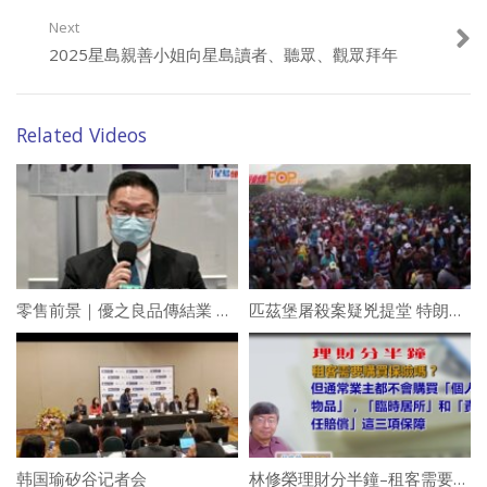
Next
2025星島親善小姐向星島讀者、聽眾、觀眾拜年
Related Videos
零售前景｜優之良品傳結業 邵家輝：做開遊客生意要識「轉身」
匹茲堡屠殺案疑兇提堂 特朗普夫婦到訪惹爭議
韩国瑜矽谷记者会
林修榮理財分半鐘–租客需要購買保險嗎？