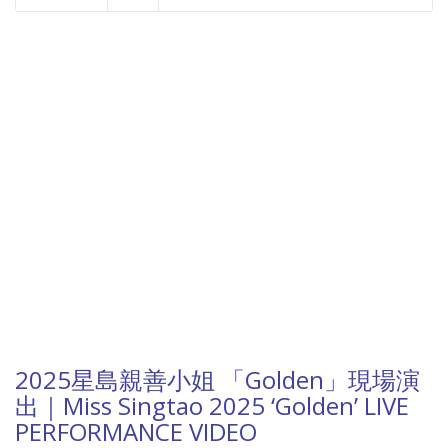
NOW PLAYING
2025星島親善小姐 「Golden」現場演
出｜Miss Singtao 2025 ‘Golden’ LIVE
PERFORMANCE VIDEO