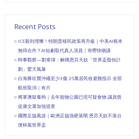
Recent Posts
ICE殺到埋嚟！特朗普移民政策再升級｜中美AI根本
無得合作？AI短劇取代真人演員｜有嘢快啲講
時事觀察—劉韋瑋：解構恩芬天奴「世界盃股份計
劃」驚天風暴
白海豚吹襲沖繩至少3傷 25萬居民收避難指示 全部
航班取消｜有片
將軍澳疑毒狗｜去年寵物公園已現可疑食物 議員曾
促康文署加強巡查
國際足協風波｜歐洲足協強硬落閘 恩芬天奴不落台
便杯葛世界盃