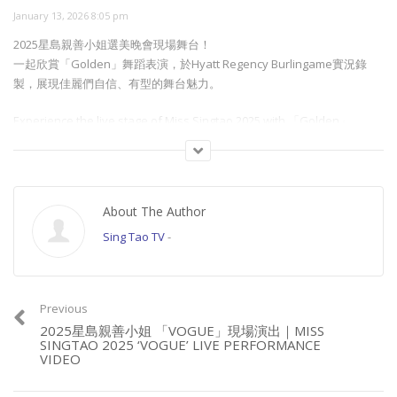
January 13, 2026 8:05 pm
2025星島親善小姐選美晚會現場舞台！
一起欣賞「Golden」舞蹈表演，於Hyatt Regency Burlingame實況錄
製，展現佳麗們自信、有型的舞台魅力。
Experience the live stage of Miss Singtao 2025 with 「Golden」,
recorded at Hyatt Regency Burlingame.
更多星島親善小姐內容：
YouTube：https://www.youtube.com/playlist?
About The Author
list=PLl7zeOiApUFUwPCX2lQu5_w5bhLHR4mZw
STV：https://www.singtao.tv/main/category/event/singtaocovergirl/
Sing Tao TV
-
#星島親善小姐 #MissSingtao #2025星島小姐 #Golden #舞蹈表演
Previous
Category:
星島封面佳麗
2025星島親善小姐 「VOGUE」現場演出｜MISS
SINGTAO 2025 ‘VOGUE’ LIVE PERFORMANCE
VIDEO