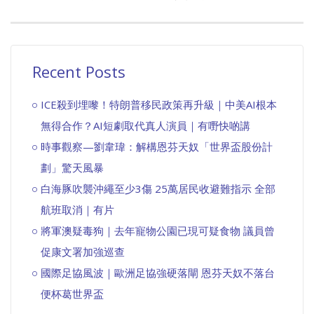
Recent Posts
ICE殺到埋嚟！特朗普移民政策再升級｜中美AI根本
無得合作？AI短劇取代真人演員｜有嘢快啲講
時事觀察—劉韋瑋：解構恩芬天奴「世界盃股份計
劃」驚天風暴
白海豚吹襲沖繩至少3傷 25萬居民收避難指示 全部
航班取消｜有片
將軍澳疑毒狗｜去年寵物公園已現可疑食物 議員曾
促康文署加強巡查
國際足協風波｜歐洲足協強硬落閘 恩芬天奴不落台
便杯葛世界盃