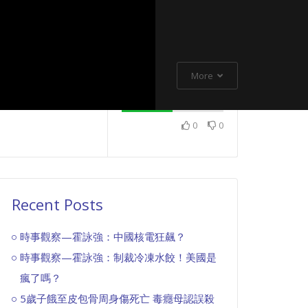
More
0
0
Recent Posts
時事觀察—霍詠強：中國核電狂飆？
時事觀察—霍詠強：制裁冷凍水餃！美國是
瘋了嗎？
5歲子餓至皮包骨周身傷死亡 毒癮母認誤殺