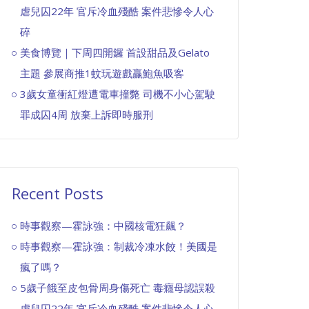
虐兒囚22年 官斥冷血殘酷 案件悲慘令人心
碎
美食博覽｜下周四開鑼 首設甜品及Gelato
主題 參展商推1蚊玩遊戲贏鮑魚吸客
3歲女童衝紅燈遭電車撞斃 司機不小心駕駛
罪成囚4周 放棄上訴即時服刑
Recent Posts
時事觀察—霍詠強：中國核電狂飆？
時事觀察—霍詠強：制裁冷凍水餃！美國是
瘋了嗎？
5歲子餓至皮包骨周身傷死亡 毒癮母認誤殺
虐兒囚22年 官斥冷血殘酷 案件悲慘令人心