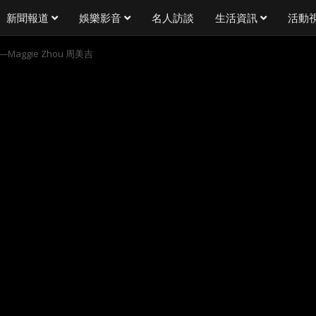
新聞報道
娛樂影音
名人訪談
生活資訊
活動
aggie Zhou 周美吉