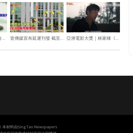
02182020林修榮理財分半鐘 — 退休儲蓄限額增高
壹傳媒宣布延遲刊發 截至3月底年度業績
亞洲電影大獎｜林家棟《智齒》首提影帝 謝君豪李麗珍角逐男女配
served. 本材料由Sing Tao Newspapers