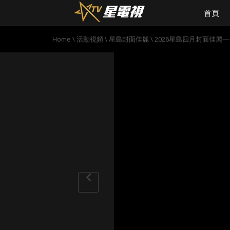
首頁
Home
\
活動視頻
\
星島封面佳麗
\
2026星島四月封面佳麗——M