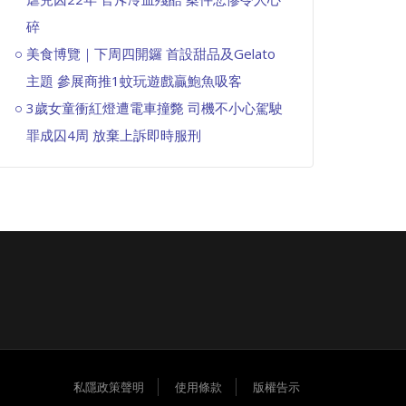
碎
美食博覽｜下周四開鑼 首設甜品及Gelato
主題 參展商推1蚊玩遊戲贏鮑魚吸客
3歲女童衝紅燈遭電車撞斃 司機不小心駕駛
罪成囚4周 放棄上訴即時服刑
私隱政策聲明
使用條款
版權告示