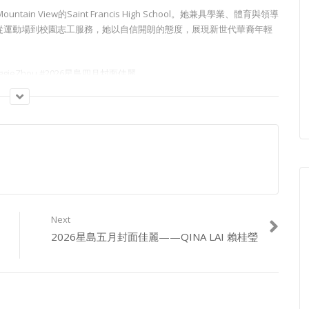
in View的Saint Francis High School。她兼具學業、體育與領導
從運動場到校園志工服務，她以自信開朗的態度，展現新世代華裔年輕
ggieZhou #2026星島四月封面佳麗
girl/
島新聞集團有限公司發佈，更多相關信息可從華盛頓特區司法部獲得。”
Next
m_P5qIw/join
2026星島五月封面佳麗——QINA LAI 賴桂瑩