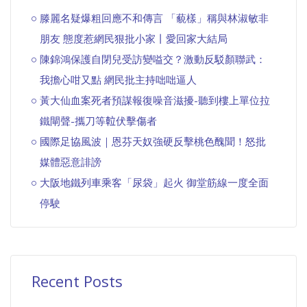
滕麗名疑爆粗回應不和傳言 「藐樣」稱與林淑敏非
朋友 態度惹網民狠批小家丨愛回家大結局
陳錦鴻保護自閉兒受訪變嗌交？激動反駁顏聯武：
我擔心咁又點 網民批主持咄咄逼人
黃大仙血案死者預謀報復噪音滋擾-聽到樓上單位拉
鐵閘聲-攜刀等𨋢伏擊傷者
國際足協風波｜恩芬天奴強硬反擊桃色醜聞！怒批
媒體惡意誹謗
大阪地鐵列車乘客「尿袋」起火 御堂筋線一度全面
停駛
Recent Posts