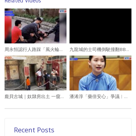
Related Videos
周永恒認行人路踩「風火輪」罰款$1500 求情指當時沒有穩定工作賴送外賣維生
九龍城的士司機倒駛撞翻BB車3歲男童倒地幸輕傷
龐貝古城｜奴隸房出土 一窺過往低下階層生活面貌
潘浠淳「藥倍安心」爭議︱潘冬平夫婦發聲明: 已自願放棄獎項 批「吹哨人」網絡欺凌
Recent Posts