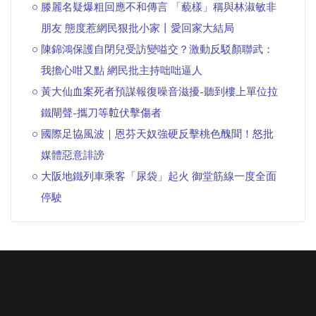
滕麗名疑爆粗回應不和傳言 「藐樣」稱與林淑敏非
朋友 態度惹網民狠批小家丨愛回家大結局
陳錦鴻保護自閉兒受訪變嗌交？激動反駁顏聯武：
我擔心咁又點 網民批主持咄咄逼人
黃大仙血案死者預謀報復噪音滋擾-聽到樓上單位拉
鐵閘聲-攜刀等𨋢伏擊傷者
國際足協風波｜恩芬天奴強硬反擊桃色醜聞！怒批
媒體惡意誹謗
大阪地鐵列車乘客「尿袋」起火 御堂筋線一度全面
停駛