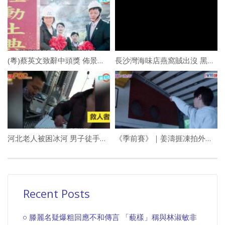
(粵)蔡英文致辭中頭獎 佈景板壓頭仲識講笑
長沙灣海味店燕窩賊出沒 黑衫男聲東擊西買桃膠後逃去
河北老人被困冰河 男子徒手破冰拯救
《季前賽》｜姜濤捱凍拍外景硬搶193條巾 張繼聰崇拜眼神望姜B投籃
Recent Posts
滕麗名疑爆粗回應不和傳言 「藐樣」稱與林淑敏非