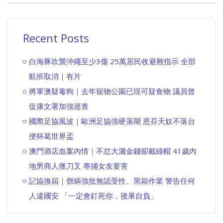
Recent Posts
白海豚吹襲沖繩至少3傷 25萬居民收避難指示 全部
航班取消｜有片
將軍澳疑毒狗｜去年寵物公園已現可疑食物 議員曾
促康文署加強巡查
國際足協風波｜歐洲足協強硬落閘 恩芬天奴不落台
便杯葛世界盃
澳門酒店血案內情｜不忿大灑金錢卻戴綠帽 41歲內
地男商人擸刀叉 專捅女友要害
記協換屆｜鄧炳強批無認受性、黑箱作業 警告任何
人違國安 「一定會釘死你，後果自負」