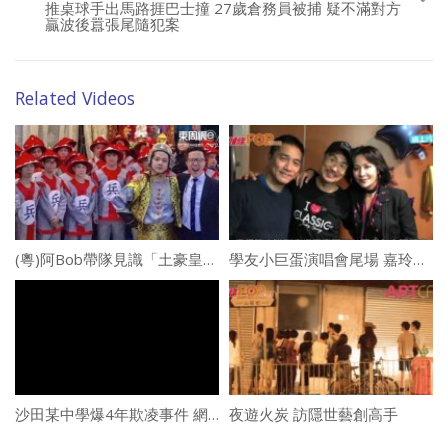
推桌球手出馬路捱巴士撞 27歲倉務員被捕 疑不滿對方
贏波後囂張尾隨犯案
Related Videos
(粵)阿Bob帶隊見識「土豪皇帝」霸氣婚宴！
學友小巨蛋演唱會尾場 嘉玲朝偉拍拖捧場
沙田某中學爆4年欺凌事件 網傳校長去信家長 稱學校收生水平提升 學生品格日益良好
夜遊火炭 訪隱世藝創高手