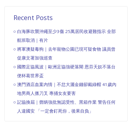
Recent Posts
白海豚吹襲沖繩至少3傷 25萬居民收避難指示 全部
航班取消｜有片
將軍澳疑毒狗｜去年寵物公園已現可疑食物 議員曾
促康文署加強巡查
國際足協風波｜歐洲足協強硬落閘 恩芬天奴不落台
便杯葛世界盃
澳門酒店血案內情｜不忿大灑金錢卻戴綠帽 41歲內
地男商人擸刀叉 專捅女友要害
記協換屆｜鄧炳強批無認受性、黑箱作業 警告任何
人違國安 「一定會釘死你，後果自負」