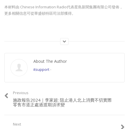
本材料由 Chinese Information Radio代表星島新聞集團有限公司發佈，
更多相關信息可從華盛頓特區司法部獲得。
請加入成為會員, 支持良心正派傳媒。
Join this channel to get access to perks:
About The Author
https://www.youtube.com/channel/UCYWSlgQB1BpfQTkNm_P5qIw/join
itsupport
-
請星電視飲茶https://www.buymeacoffee.com/singtaousa
Previous
施政報告2024｜李家超: 阻止港人北上消費不切實際
零售市道正處過渡期須求變
Category:
香港新聞
Next