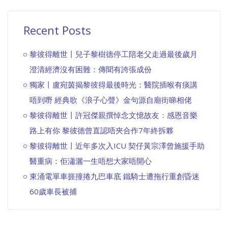
Recent Posts
黎彼得離世丨兒子黎樹德停工陪老父走過最後歲月
澄清經濟沒有困難：傳聞有誇張成份
獨家丨盧宛茵揭黎彼得最後時光：醫院插喉有痰講
唔到嘢 經典歌《浪子心聲》金句源自廟街睇相佬
黎彼得離世丨許冠傑親撰悼念文憶故友：感恩音樂
路上有你 黎彼德曾直認唔夾合作7年終拆夥
黎彼得離世丨近年多次入ICU 契仔黃宗澤曾施援手助
醫重病：佢瀟灑一生唔想大家唔開心
東涌電單車捱撞捲九巴車底 鐵騎士遭拖行重創昏迷
60歲車長被捕