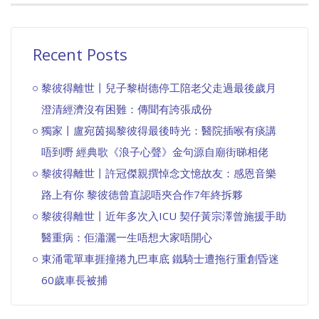
Recent Posts
黎彼得離世丨兒子黎樹德停工陪老父走過最後歲月
澄清經濟沒有困難：傳聞有誇張成份
獨家丨盧宛茵揭黎彼得最後時光：醫院插喉有痰講
唔到嘢 經典歌《浪子心聲》金句源自廟街睇相佬
黎彼得離世丨許冠傑親撰悼念文憶故友：感恩音樂
路上有你 黎彼德曾直認唔夾合作7年終拆夥
黎彼得離世丨近年多次入ICU 契仔黃宗澤曾施援手助
醫重病：佢瀟灑一生唔想大家唔開心
東涌電單車捱撞捲九巴車底 鐵騎士遭拖行重創昏迷
60歲車長被捕