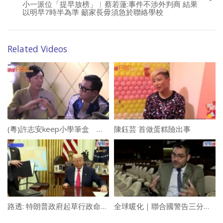
小一派位「提早放榜」︱蔡若蓮:事件不涉外判商 結果
以明早7時半為準 籲家長毋須急於聯絡學校
Related Videos
(粵)許志安keep小學筆盒 收埋唔見得光的秘密
陳鈺芸 首做蛋糕險出事
路透: 特朗普政府起草行政命令 擬對中國製造、註冊船隻收泊港費
全球暖化｜聯合國警告三分一世遺冰川恐在2050年消失 呼籲各國採取行動拯救