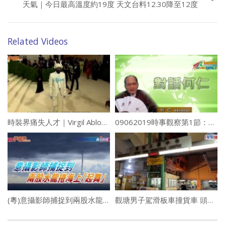
天氣｜今日最高溫度約19度 天文台料12.30降至12度
Related Videos
時裝界痛失人才｜Virgil Abloh患癌逝世 LV男裝創意總監
09062019時事觀察第1節：對話何仁
(粵)意攝影師捕捉到兩股水龍捲海上“起舞”
觀塘男子駕滑板車撞貨車 頭部重創昏迷命危