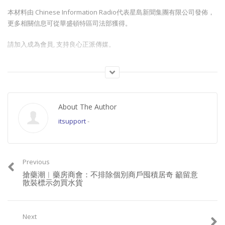
本材料由 Chinese Information Radio代表星島新聞集團有限公司發佈，
更多相關信息可從華盛頓特區司法部獲得。
請加入成為會員, 支持良心正派傳媒。
Join this channel to get access to perks:
https://www.youtube.com/channel/UCYWSlgQB1BpfQTkNm_P5qIw/join
About The Author
請星電視飲茶https://www.buymeacoffee.com/singtaousa
itsupport
-
Category:
香港新聞
Previous
搶藥潮︱藥房商會：不排除個別商戶囤積居奇 籲留意
散裝標示勿買水貨
Next