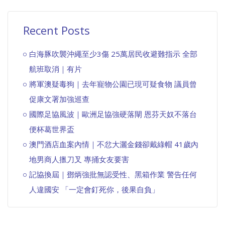
Recent Posts
白海豚吹襲沖繩至少3傷 25萬居民收避難指示 全部
航班取消｜有片
將軍澳疑毒狗｜去年寵物公園已現可疑食物 議員曾
促康文署加強巡查
國際足協風波｜歐洲足協強硬落閘 恩芬天奴不落台
便杯葛世界盃
澳門酒店血案內情｜不忿大灑金錢卻戴綠帽 41歲內
地男商人擸刀叉 專捅女友要害
記協換屆｜鄧炳強批無認受性、黑箱作業 警告任何
人違國安 「一定會釘死你，後果自負」