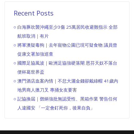
Recent Posts
白海豚吹襲沖繩至少3傷 25萬居民收避難指示 全部
航班取消｜有片
將軍澳疑毒狗｜去年寵物公園已現可疑食物 議員曾
促康文署加強巡查
國際足協風波｜歐洲足協強硬落閘 恩芬天奴不落台
便杯葛世界盃
澳門酒店血案內情｜不忿大灑金錢卻戴綠帽 41歲內
地男商人擸刀叉 專捅女友要害
記協換屆｜鄧炳強批無認受性、黑箱作業 警告任何
人違國安 「一定會釘死你，後果自負」