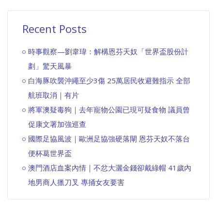
Recent Posts
時事觀察—劉韋瑋：解構恩芬天奴「世界盃股份計
劃」驚天風暴
白海豚吹襲沖繩至少3傷 25萬居民收避難指示 全部
航班取消｜有片
將軍澳疑毒狗｜去年寵物公園已現可疑食物 議員曾
促康文署加強巡查
國際足協風波｜歐洲足協強硬落閘 恩芬天奴不落台
便杯葛世界盃
澳門酒店血案內情｜不忿大灑金錢卻戴綠帽 41歲內
地男商人擸刀叉 專捅女友要害