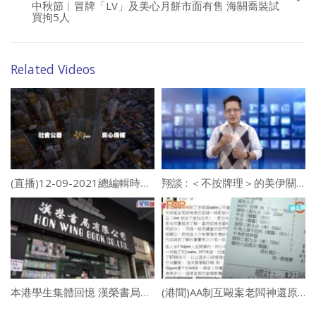
中秋節︱冒牌「LV」及美心月餅市面有售 海關喬裝試
買拘5人
Related Videos
(直播)12-09-2021總編輯時間 ：厲害了！抵制冬奧！
翔談 : ＜不按牌理＞的美伊關係？！
本港學生集體回憶 漢榮書局將於除夕結束門市 不再售賣教科書
(港聞)AA制互毆案老闆神還原 自抽推出˝AA祭二人餐˝