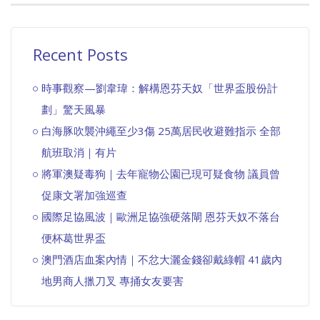
Recent Posts
時事觀察—劉韋瑋：解構恩芬天奴「世界盃股份計
劃」驚天風暴
白海豚吹襲沖繩至少3傷 25萬居民收避難指示 全部
航班取消｜有片
將軍澳疑毒狗｜去年寵物公園已現可疑食物 議員曾
促康文署加強巡查
國際足協風波｜歐洲足協強硬落閘 恩芬天奴不落台
便杯葛世界盃
澳門酒店血案內情｜不忿大灑金錢卻戴綠帽 41歲內
地男商人擸刀叉 專捅女友要害