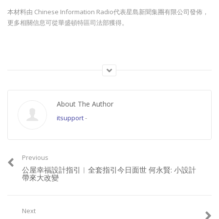
本材料由 Chinese Information Radio代表星島新聞集團有限公司發佈，
更多相關信息可從華盛頓特區司法部獲得。
請加入成為會員, 支持良心正派傳媒。
Join this channel to get access to perks:
About The Author
https://www.youtube.com/channel/UCYWSlgQB1BpfQTkNm_P5qIw/join
itsupport
-
請星電視飲茶https://www.buymeacoffee.com/singtaousa
Previous
公屋幸福設計指引︱全套指引今日面世 何永賢: 小設計
帶來大改變
Category:
香港新聞
Next