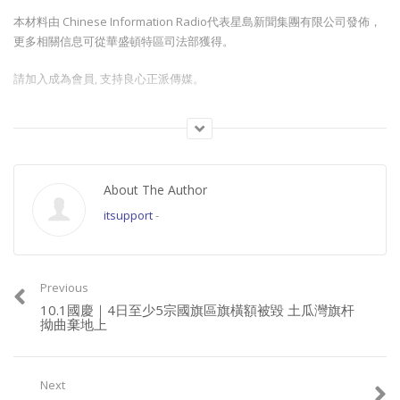
本材料由 Chinese Information Radio代表星島新聞集團有限公司發佈，
更多相關信息可從華盛頓特區司法部獲得。
請加入成為會員, 支持良心正派傳媒。
Join this channel to get access to perks:
https://www.youtube.com/channel/UCYWSlgQB1BpfQTkNm_P5qIw/join
About The Author
請星電視飲茶https://www.buymeacoffee.com/singtaousa
itsupport
-
Category:
香港新聞
Previous
10.1國慶｜4日至少5宗國旗區旗橫額被毀 土瓜灣旗杆
拗曲棄地上
Next