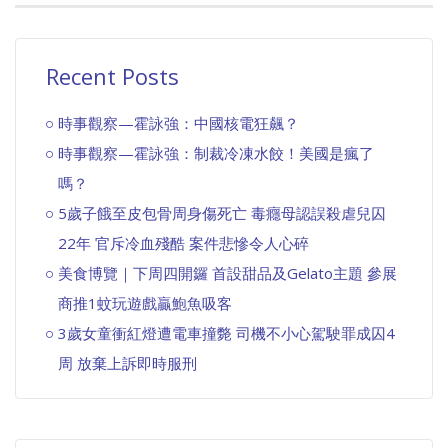
Recent Posts
時事觀察—霍詠強：中國核電狂飆？
時事觀察—霍詠強：制裁冷凍水餃！美國是瘋了
嗎？
5歲子餓至皮包骨周身傷死亡 毒癮母認誤殺虐兒囚
22年 官斥冷血殘酷 案件悲慘令人心碎
美食博覽｜下周四開鑼 首設甜品及Gelato主題 參展
商推1蚊玩遊戲贏鮑魚吸客
3歲女童衝紅燈遭電車撞斃 司機不小心駕駛罪成囚4
周 放棄上訴即時服刑