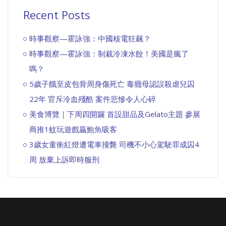
Recent Posts
時事觀察—霍詠強：中國核電狂飆？
時事觀察—霍詠強：制裁冷凍水餃！美國是瘋了
嗎？
5歲子餓至皮包骨周身傷死亡 毒癮母認誤殺虐兒囚
22年 官斥冷血殘酷 案件悲慘令人心碎
美食博覽｜下周四開鑼 首設甜品及Gelato主題 參展
商推1蚊玩遊戲贏鮑魚吸客
3歲女童衝紅燈遭電車撞斃 司機不小心駕駛罪成囚4
周 放棄上訴即時服刑