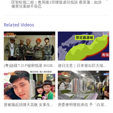
匡智松嶺二校｜教局接2宗懷疑虐兒投訴 蔡若蓮：如涉
傷害兒童絕不容忍
Related Videos
(粵)攰樣T.O.P秘密抵港 BIGBANG年內出碟
遊日注意｜日本發出巨大地震預警 港府提醒計劃或已在當地港人提高警惕
曾被拋起頭撞天花板 女童生父繼母被控謀殺
房委會明發批准信 予「白居二」成功申請者