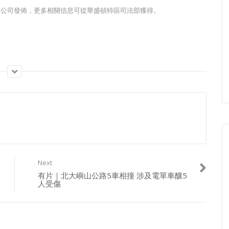
島新聞集團有限公司發佈，更多相關信息可從華盛頓特區司法部獲得。
m_P5qIw/join
Next
有片｜北大嶼山公路5車相撞 涉及電單車釀5
人受傷