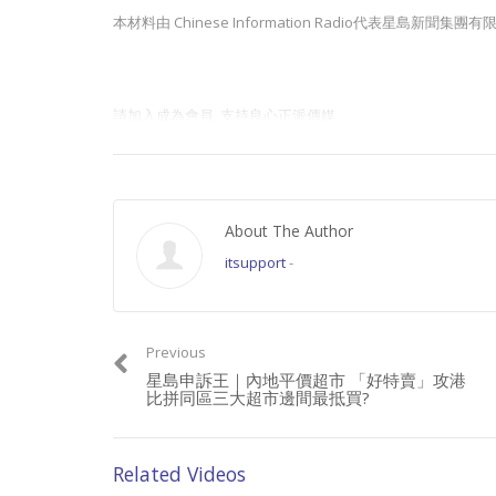
本材料由 Chinese Information Radio代表星
請加入成為會員, 支持良心正派傳媒。
Join this channel to get access to perks:
https://www.youtube.com/channel/UCYWSlgQB1BpfQTkN
About The Author
itsupport
-
請星電視飲茶https://www.buymeacoffee.com/singtaousa
Previous
星島申訴王｜內地平價超市 「好特賣」攻港
Category:
香港新聞
比拼同區三大超市邊間最抵買?
Related Videos