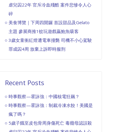
虐兒囚22年 官斥冷血殘酷 案件悲慘令人心
碎
美食博覽｜下周四開鑼 首設甜品及Gelato
主題 參展商推1蚊玩遊戲贏鮑魚吸客
3歲女童衝紅燈遭電車撞斃 司機不小心駕駛
罪成囚4周 放棄上訴即時服刑
Recent Posts
時事觀察—霍詠強：中國核電狂飆？
時事觀察—霍詠強：制裁冷凍水餃！美國是
瘋了嗎？
5歲子餓至皮包骨周身傷死亡 毒癮母認誤殺
虐兒囚22年 官斥冷血殘酷 案件悲慘令人心