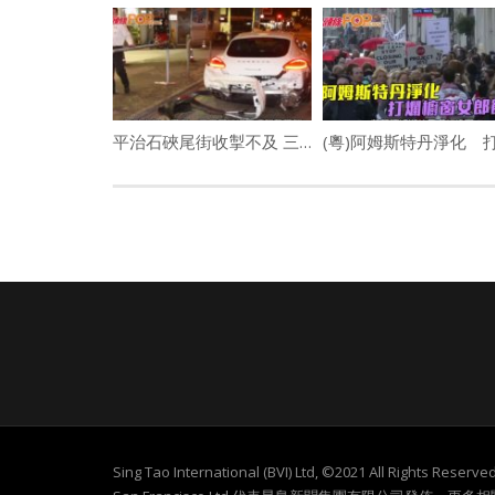
平治石硤尾街收掣不及 三名車串燒
Sing Tao International (BVI) Ltd, ©2021 All Rights Re