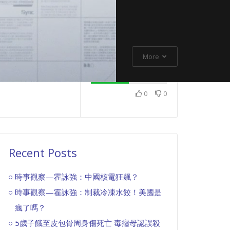
More
0
0
Recent Posts
時事觀察—霍詠強：中國核電狂飆？
時事觀察—霍詠強：制裁冷凍水餃！美國是
瘋了嗎？
5歲子餓至皮包骨周身傷死亡 毒癮母認誤殺