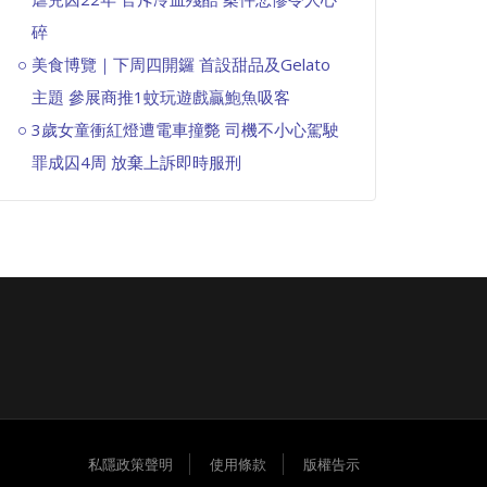
碎
美食博覽｜下周四開鑼 首設甜品及Gelato
主題 參展商推1蚊玩遊戲贏鮑魚吸客
3歲女童衝紅燈遭電車撞斃 司機不小心駕駛
罪成囚4周 放棄上訴即時服刑
私隱政策聲明
使用條款
版權告示