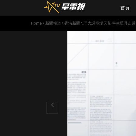
首頁
Home
\
新聞報道
\
香港新聞
\
理大課室塌天花 學生驚呼走避