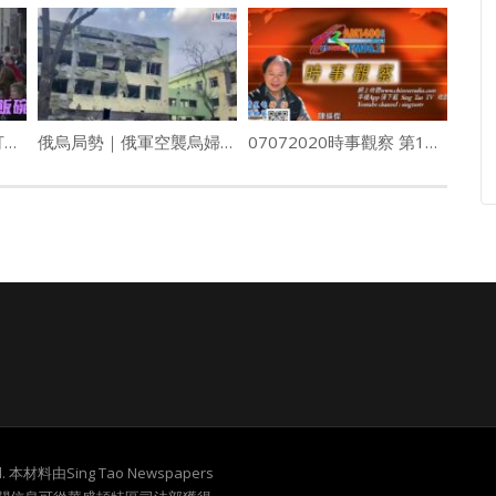
(粵)阿姆斯特丹淨化 打爛櫥窗女郎飯碗
俄烏局勢｜俄軍空襲烏婦幼醫院釀17傷 澤連斯基斥戰爭罪行泯滅人性
07072020時事觀察 第1節 陳煐傑：美國慶祝獨立但係向病毒投降
served. 本材料由Sing Tao Newspapers