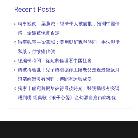
Recent Posts
時事觀察—梁燕城：經濟學人被痛批，預測中國停
滯，全盤被現實否定
時事觀察—梁燕城：美用朝鮮戰爭時同一手法與伊
和談，付慘痛代價
總編輯時間：從短劇倫理看中國社會
黎彼得離世丨兒子黎樹德停工陪老父走過最後歲月
澄清經濟沒有困難：傳聞有誇張成份
獨家丨盧宛茵揭黎彼得最後時光：醫院插喉有痰講
唔到嘢 經典歌《浪子心聲》金句源自廟街睇相佬