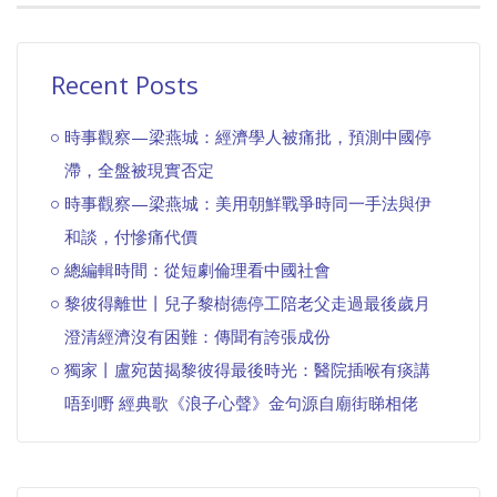
Recent Posts
時事觀察—梁燕城：經濟學人被痛批，預測中國停
滯，全盤被現實否定
時事觀察—梁燕城：美用朝鮮戰爭時同一手法與伊
和談，付慘痛代價
總編輯時間：從短劇倫理看中國社會
黎彼得離世丨兒子黎樹德停工陪老父走過最後歲月
澄清經濟沒有困難：傳聞有誇張成份
獨家丨盧宛茵揭黎彼得最後時光：醫院插喉有痰講
唔到嘢 經典歌《浪子心聲》金句源自廟街睇相佬