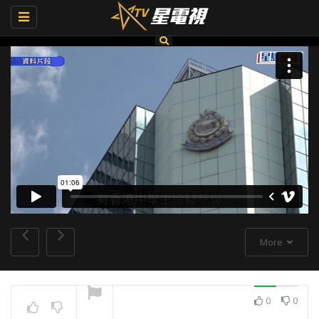
Toggle
navigation
More
0
0