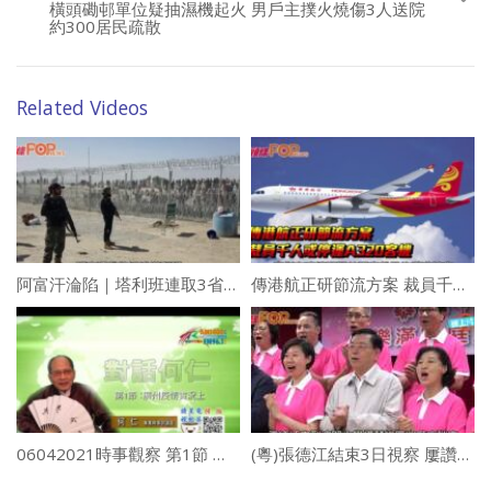
橫頭磡邨單位疑抽濕機起火 男戶主撲火燒傷3人送院
約300居民疏散
Related Videos
阿富汗淪陷｜塔利班連取3省會 美國預測喀布爾30內失守
傳港航正研節流方案 裁員千人或停運A320客機
06042021時事觀察 第1節 — 對話何仁 ：廣州疫情實況 上
(粵)張德江結束3日視察 屢讚澳門落實一國兩制