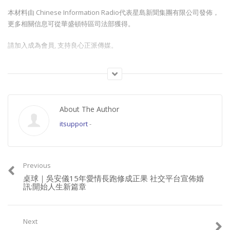
本材料由 Chinese Information Radio代表星島新聞集團有限公司發佈，
更多相關信息可從華盛頓特區司法部獲得。
請加入成為會員, 支持良心正派傳媒。
Join this channel to get access to perks:
https://www.youtube.com/channel/UCYWSlgQB1BpfQTkNm_P5qIw/join
About The Author
請星電視飲茶https://www.buymeacoffee.com/singtaousa
itsupport
-
Category:
香港新聞
Previous
桌球｜吳安儀15年愛情長跑修成正果 社交平台宣佈婚
訊:開始人生新篇章
Next