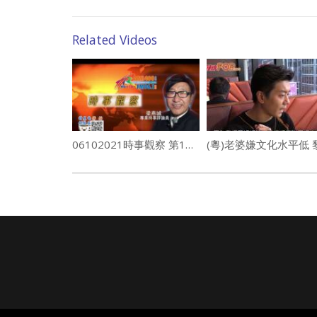
Related Videos
06102021時事觀察 第1節 — 梁燕城 ：哈佛教授指美國善意造成地獄？普京指美國變蘇聯？