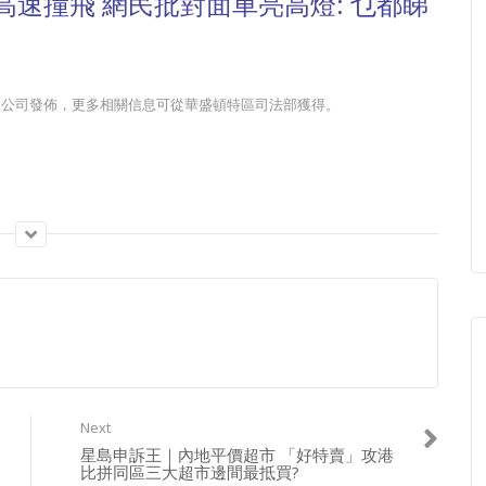
高速撞飛 網民批對面車亮高燈: 乜都睇
島新聞集團有限公司發佈，更多相關信息可從華盛頓特區司法部獲得。
m_P5qIw/join
Next
星島申訴王｜內地平價超市 「好特賣」攻港
比拼同區三大超市邊間最抵買?