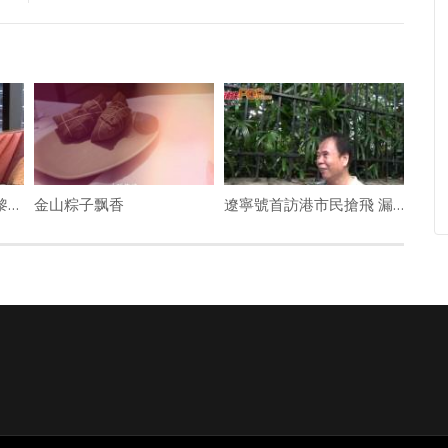
(粵)老婆嫌文化水平低 黎諾懿冇得改BB名
金山粽子飘香
遼寧號首訪港市民搶飛 漏夜雨下排隊˝好開心˝