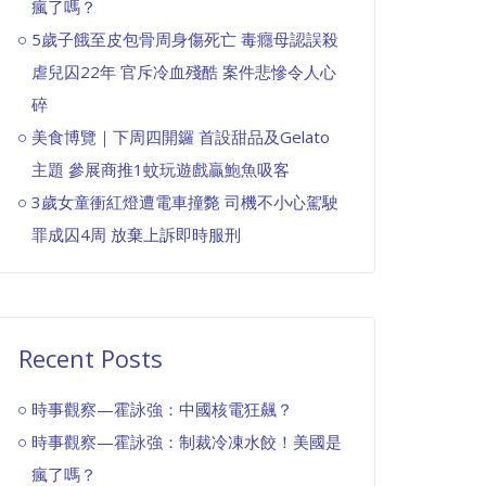
瘋了嗎？
5歲子餓至皮包骨周身傷死亡 毒癮母認誤殺
虐兒囚22年 官斥冷血殘酷 案件悲慘令人心
碎
美食博覽｜下周四開鑼 首設甜品及Gelato
主題 參展商推1蚊玩遊戲贏鮑魚吸客
3歲女童衝紅燈遭電車撞斃 司機不小心駕駛
罪成囚4周 放棄上訴即時服刑
Recent Posts
時事觀察—霍詠強：中國核電狂飆？
時事觀察—霍詠強：制裁冷凍水餃！美國是
瘋了嗎？