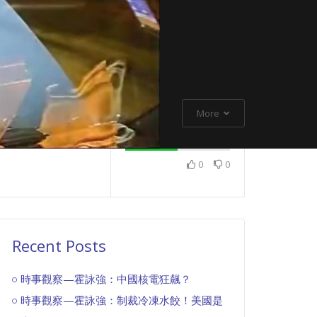
More
0
0
Recent Posts
時事觀察—霍詠強：中國核電狂飆？
時事觀察—霍詠強：制裁冷凍水餃！美國是