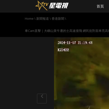
首頁
Home
\
新聞報道
\
香港新聞
\
車Cam直擊｜大嶼山黃牛遭的士高速撞飛 網民批對面車亮高燈