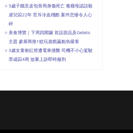
5歲子餓至皮包骨周身傷死亡 毒癮母認誤殺
虐兒囚22年 官斥冷血殘酷 案件悲慘令人心
碎
美食博覽｜下周四開鑼 首設甜品及Gelato
主題 參展商推1蚊玩遊戲贏鮑魚吸客
3歲女童衝紅燈遭電車撞斃 司機不小心駕駛
罪成囚4周 放棄上訴即時服刑