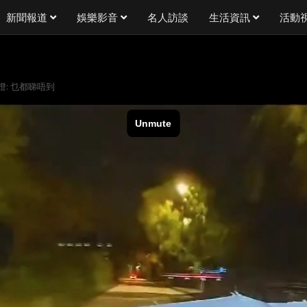
新聞報道
娛樂影音
名人訪談
生活資訊
活動
: 乜都睇唔到