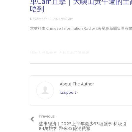
車Cam直擊｜大嶼山黃牛遭的士
唔到
November 19, 2024 9:49 am
本材料由 Chinese Information Radio代表星
請加入成為會員, 支持良心正派傳媒。
Join this channel to get access to perks:
https://www.youtube.com/channel/UCYWSlgQB1BpfQTkN
About The Author
itsupport
-
請星電視飲茶https://www.buymeacoffee.com/singtaousa
Previous
盛事經濟︱2025上半年最少93項盛事 料吸引
Category:
香港新聞
84萬旅客 帶來33億消費額