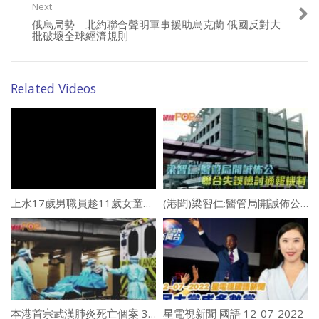
Next
俄烏局勢｜北約聯合聲明軍事援助烏克蘭 俄國反對大
批破壞全球經濟規則
Related Videos
上水17歲男職員趁11歲女童揀零食 施「鹹豬手」反手摸臀當場斷正｜天眼直擊
(港聞)梁智仁:醫管局開誠佈公 聯合失誤檢討通報機制
本港首宗武漢肺炎死亡個案 39歲黃埔男患者不治
星電視新聞 國語 12-07-2022