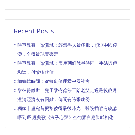
Recent Posts
時事觀察—梁燕城：經濟學人被痛批，預測中國停
滯，全盤被現實否定
時事觀察—梁燕城：美用朝鮮戰爭時同一手法與伊
和談，付慘痛代價
總編輯時間：從短劇倫理看中國社會
黎彼得離世丨兒子黎樹德停工陪老父走過最後歲月
澄清經濟沒有困難：傳聞有誇張成份
獨家丨盧宛茵揭黎彼得最後時光：醫院插喉有痰講
唔到嘢 經典歌《浪子心聲》金句源自廟街睇相佬