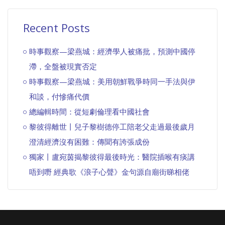
Recent Posts
時事觀察—梁燕城：經濟學人被痛批，預測中國停
滯，全盤被現實否定
時事觀察—梁燕城：美用朝鮮戰爭時同一手法與伊
和談，付慘痛代價
總編輯時間：從短劇倫理看中國社會
黎彼得離世丨兒子黎樹德停工陪老父走過最後歲月
澄清經濟沒有困難：傳聞有誇張成份
獨家丨盧宛茵揭黎彼得最後時光：醫院插喉有痰講
唔到嘢 經典歌《浪子心聲》金句源自廟街睇相佬