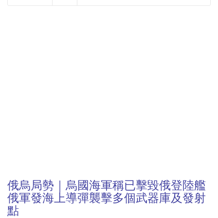
NOW PLAYING
俄烏局勢｜烏國海軍稱已擊毀俄登陸艦
俄軍發海上導彈襲擊多個武器庫及發射
點