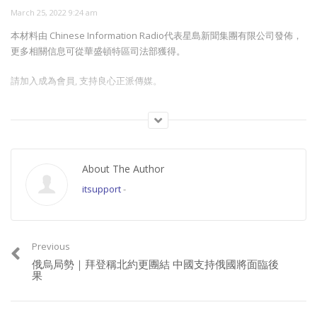
March 25, 2022 9:24 am
本材料由 Chinese Information Radio代表星島新聞集團有限公司發佈，
更多相關信息可從華盛頓特區司法部獲得。
請加入成為會員, 支持良心正派傳媒。
Join this channel to get access to perks:
https://www.youtube.com/channel/UCYWSlgQB1BpfQTkNm_P5qIw/join
About The Author
請星電視飲茶https://www.buymeacoffee.com/singtaousa
itsupport
-
Category:
國際新聞
Previous
俄烏局勢｜拜登稱北約更團結 中國支持俄國將面臨後
果