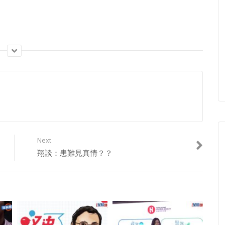
Next
翔談：患難見真情？？