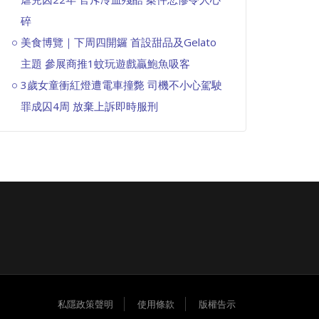
碎
美食博覽｜下周四開鑼 首設甜品及Gelato
主題 參展商推1蚊玩遊戲贏鮑魚吸客
3歲女童衝紅燈遭電車撞斃 司機不小心駕駛
罪成囚4周 放棄上訴即時服刑
私隱政策聲明
使用條款
版權告示