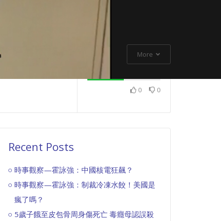
More
0
0
Recent Posts
時事觀察—霍詠強：中國核電狂飆？
時事觀察—霍詠強：制裁冷凍水餃！美國是
瘋了嗎？
5歲子餓至皮包骨周身傷死亡 毒癮母認誤殺