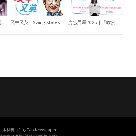
(港聞)鉛水公屋換喉無期 團體批房署未道歉
又中又英｜Swing states
房協居屋2025｜「峻然」及「聚然」 1600伙市價7折出售 最平230萬入場（附申請詳情）
served. 本材料由Sing Tao Newspapers