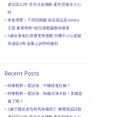
虐兒囚22年 官斥冷血殘酷 案件悲慘令人心
碎
美食博覽｜下周四開鑼 首設甜品及Gelato
主題 參展商推1蚊玩遊戲贏鮑魚吸客
3歲女童衝紅燈遭電車撞斃 司機不小心駕駛
罪成囚4周 放棄上訴即時服刑
Recent Posts
時事觀察—霍詠強：中國核電狂飆？
時事觀察—霍詠強：制裁冷凍水餃！美國是
瘋了嗎？
5歲子餓至皮包骨周身傷死亡 毒癮母認誤殺
虐兒囚22年 官斥冷血殘酷 案件悲慘令人心