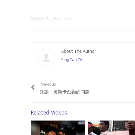
Category:
Uncategorized
About The Author
Sing Tao TV
-
Previous
翔談：奧斯卡凸顯的問題
Related Videos