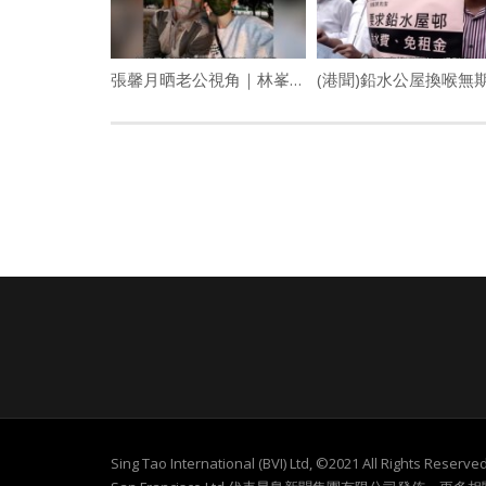
張馨月晒老公視角｜林峯陪老婆睇Figure公仔 張馨月騷胸晒白滑美腿
Sing Tao International (BVI) Ltd, ©2021 All Rights Re