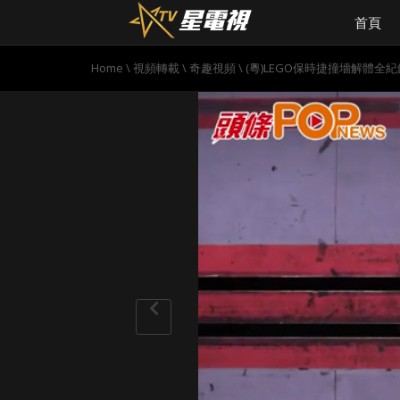
首頁
Home
\
視頻轉載
\
奇趣視頻
\
(粵)LEGO保時捷撞墻解體全紀