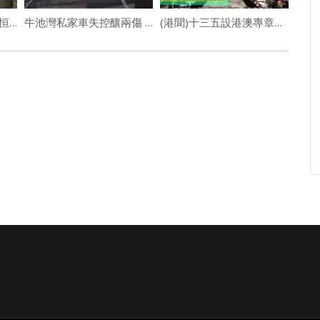
李兆基年事已高 將退任恒地煤氣主席
牛池灣私家車失控釀兩傷 如無人駕駛剷上行人路
(港聞)十三五設港澳專章 林鄭:中央對港重視