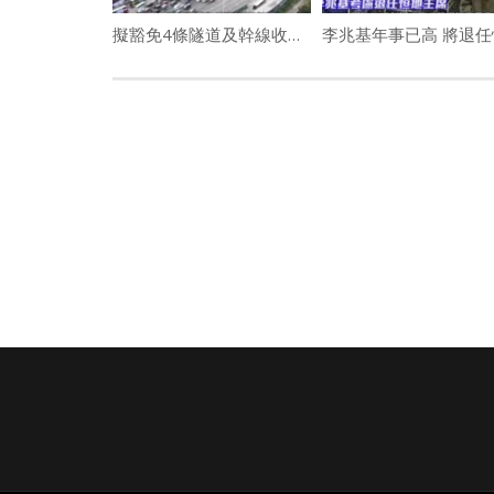
擬豁免4條隧道及幹線收費 政府每年損失7.4億元