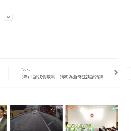
Next
(粵)「請我食啖喇」狗狗為曲奇狂跳請請舞