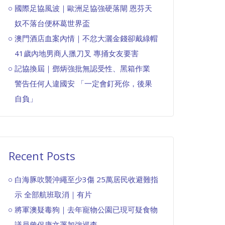
國際足協風波｜歐洲足協強硬落閘 恩芬天
奴不落台便杯葛世界盃
澳門酒店血案內情｜不忿大灑金錢卻戴綠帽
41歲內地男商人擸刀叉 專捅女友要害
記協換屆｜鄧炳強批無認受性、黑箱作業
警告任何人違國安 「一定會釘死你，後果
自負」
Recent Posts
白海豚吹襲沖繩至少3傷 25萬居民收避難指
示 全部航班取消｜有片
將軍澳疑毒狗｜去年寵物公園已現可疑食物
議員曾促康文署加強巡查