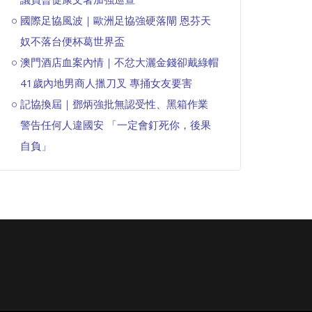
國際足協風波｜歐洲足協強硬落閘 恩芬天
奴不落台便杯葛世界盃
澳門酒店血案內情｜不忿大灑金錢卻戴綠帽
41歲內地男商人擸刀叉 專捅女友要害
記協換屆｜鄧炳強批無認受性、黑箱作業
警告任何人違國安 「一定會釘死你，後果
自負」