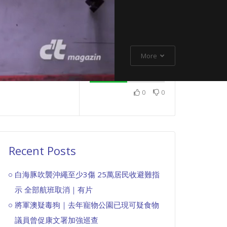
More
0
0
Recent Posts
白海豚吹襲沖繩至少3傷 25萬居民收避難指
示 全部航班取消｜有片
將軍澳疑毒狗｜去年寵物公園已現可疑食物
議員曾促康文署加強巡查