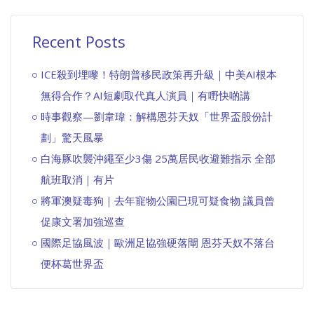
Recent Posts
ICE殺到埋嚟！特朗普移民政策再升級｜中美AI根本
無得合作？AI短劇取代真人演員｜有嘢快啲講
時事觀察—劉韋瑋：解構恩芬天奴「世界盃股份計
劃」驚天風暴
白海豚吹襲沖繩至少3傷 25萬居民收避難指示 全部
航班取消｜有片
將軍澳疑毒狗｜去年寵物公園已現可疑食物 議員曾
促康文署加強巡查
國際足協風波｜歐洲足協強硬落閘 恩芬天奴不落台
便杯葛世界盃