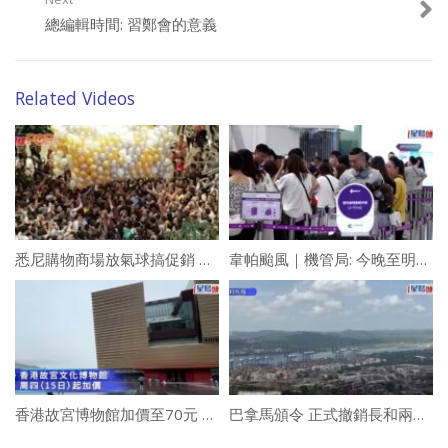
總編輯時間: 習鄭會的意義
Related Videos
悉尼購物商場放氣球搞促銷 釀人踩人事故致12受傷
韋帕颱風｜機管局: 今晚至明早逾200航班往來香港 涉及3.5萬名旅客
香港故宮博物館加價至70元 遊人不介意: 展品博大精深 加幾多錢都值得
巴拿馬頒令 正式撤銷長和兩港口經營權 授權海事局接管設施