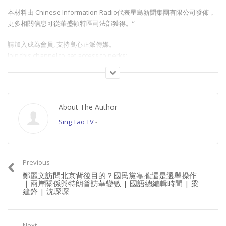
本材料由 Chinese Information Radio代表星島新聞集團有限公司發佈，
更多相關信息可從華盛頓特區司法部獲得。”
請加入成為會員, 支持良心正派傳媒。
Join this channel to get access to perks:
https://www.youtube.com/channel/UCYWSlgQB1BpfQTkNm_P5qIw/join
多謝你一直嘅支持
想支持更多節目內容，請星電視飲茶
About The Author
https://www.buymeacoffee.com/singtaousa
Sing Tao TV
-
Category:
總編輯時間
Previous
鄭麗文訪問北京背後目的？國民黨靠攏還是選舉操作
｜兩岸關係與特朗普訪華變數 | 國語總編輯時間 | 梁
建鋒 | 沈琛琛
Next