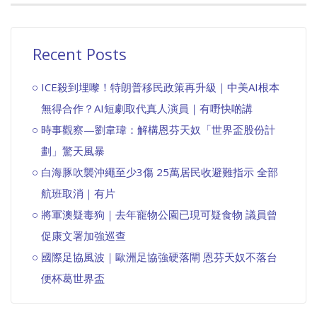
Recent Posts
ICE殺到埋嚟！特朗普移民政策再升級｜中美AI根本
無得合作？AI短劇取代真人演員｜有嘢快啲講
時事觀察—劉韋瑋：解構恩芬天奴「世界盃股份計
劃」驚天風暴
白海豚吹襲沖繩至少3傷 25萬居民收避難指示 全部
航班取消｜有片
將軍澳疑毒狗｜去年寵物公園已現可疑食物 議員曾
促康文署加強巡查
國際足協風波｜歐洲足協強硬落閘 恩芬天奴不落台
便杯葛世界盃