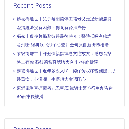
Recent Posts
黎彼得離世丨兒子黎樹德停工陪老父走過最後歲月
澄清經濟沒有困難：傳聞有誇張成份
獨家丨盧宛茵揭黎彼得最後時光：醫院插喉有痰講
唔到嘢 經典歌《浪子心聲》金句源自廟街睇相佬
黎彼得離世丨許冠傑親撰悼念文憶故友：感恩音樂
路上有你 黎彼德曾直認唔夾合作7年終拆夥
黎彼得離世丨近年多次入ICU 契仔黃宗澤曾施援手助
醫重病：佢瀟灑一生唔想大家唔開心
東涌電單車捱撞捲九巴車底 鐵騎士遭拖行重創昏迷
60歲車長被捕