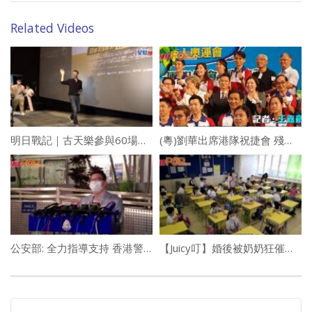
Related Videos
明日戰記｜古天樂參與60場謝票人未「謝」 承劉青雲貴言等雙喜臨門
(粵)劉華出席港隊祝捷會 殘奧選手讚支持體育
公安部: 全力指導支持 香港警隊止暴制亂
【Juicy叮】婚後被奶奶狂催生仔 港女果斷拒絕：我哋真係唔鍾意小朋友