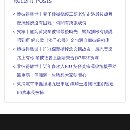
Recent Posts
黎彼得離世丨兒子黎樹德停工陪老父走過最後歲月
澄清經濟沒有困難：傳聞有誇張成份
獨家丨盧宛茵揭黎彼得最後時光：醫院插喉有痰講
唔到嘢 經典歌《浪子心聲》金句源自廟街睇相佬
黎彼得離世丨許冠傑親撰悼念文憶故友：感恩音樂
路上有你 黎彼德曾直認唔夾合作7年終拆夥
黎彼得離世丨近年多次入ICU 契仔黃宗澤曾施援手助
醫重病：佢瀟灑一生唔想大家唔開心
東涌電單車捱撞捲九巴車底 鐵騎士遭拖行重創昏迷
60歲車長被捕