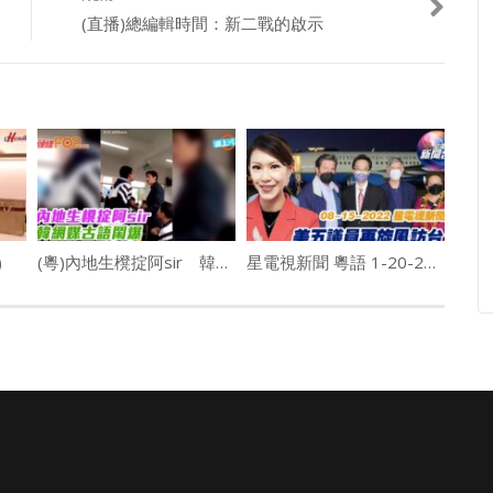
點，深受美國華人信賴！
(直播)總編輯時間：新二戰的啟示
家整理當週重要事件的分析。
導新聞。
島新聞集團有限公司發佈，更多相關信息可從華盛頓特區司法部獲得。”
m_P5qIw/join
)
(粵)內地生櫈掟阿sir 韓網媒古語鬧爆
星電視新聞 粵語 1-20-2022