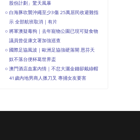
股份計劃」驚天風暴
白海豚吹襲沖繩至少3傷 25萬居民收避難指
示 全部航班取消｜有片
將軍澳疑毒狗｜去年寵物公園已現可疑食物
議員曾促康文署加強巡查
國際足協風波｜歐洲足協強硬落閘 恩芬天
奴不落台便杯葛世界盃
澳門酒店血案內情｜不忿大灑金錢卻戴綠帽
41歲內地男商人擸刀叉 專捅女友要害