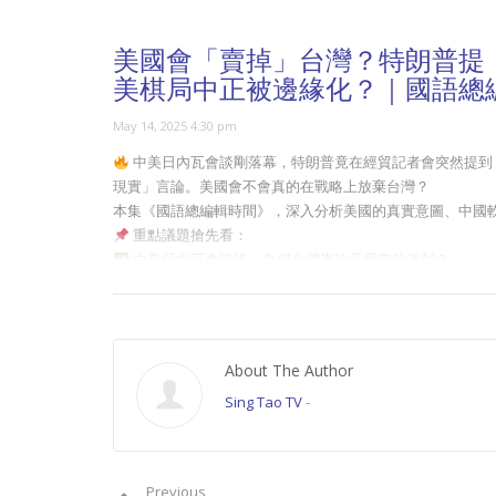
美國會「賣掉」台灣？特朗普提
美棋局中正被邊緣化？｜國語總
May 14, 2025 4:30 pm
中美日內瓦會談剛落幕，特朗普竟在經貿記者會突然提到
現實」言論。美國會不會真的在戰略上放棄台灣？
本集《國語總編輯時間》，深入分析美國的真實意圖、中國
重點議題搶先看：
中美日內瓦會談後，為何台灣輿論反應空前激烈？
中國在印巴衝突中展示「軟實力」？影響台灣人認知？
特朗普記者會驚爆「統一與和平」是否為重大政策暗示？
台灣是否已不再是中美博弈的核心籌碼？議價價值加速下
從民意變化看台灣社會對「美國保證」的信心正在崩解？
About The Author
當地緣政治從台前走入棋盤深處，台灣是否準備好面對現
Sing Tao TV
-
訂閱《國語總編輯時間》
掌握局勢最新動態與戰略背
按讚＋留言分享：你認為美國真的會為利益放棄台灣嗎？
留言區開放討論：特朗普這句話是口誤？試探？還是暗示
Previous