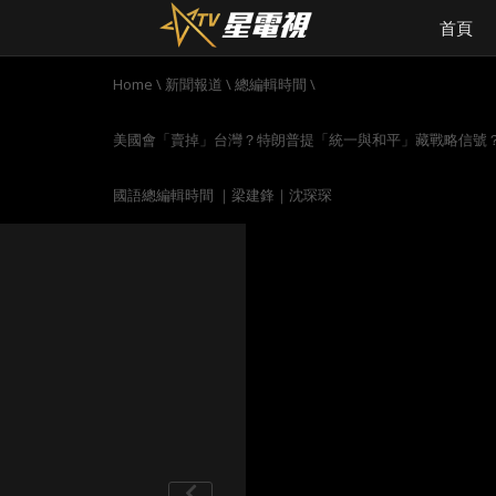
首頁
Home
\
新聞報道
\
總編輯時間
\
美國會「賣掉」台灣？特朗普提「統一與和平」藏戰略信號
國語總編輯時間 ｜梁建鋒｜沈琛琛