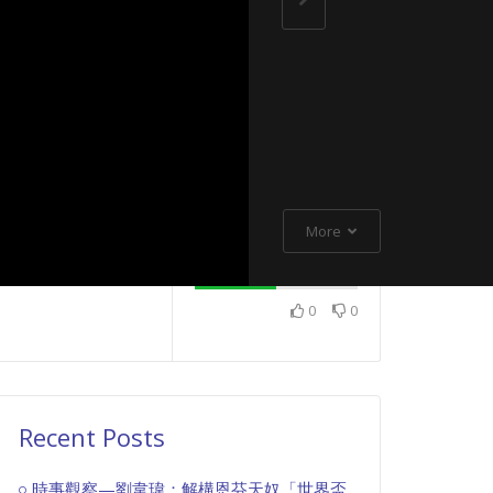
More
0
0
Recent Posts
時事觀察—劉韋瑋：解構恩芬天奴「世界盃