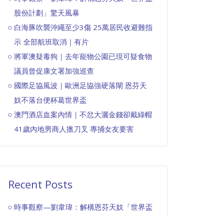
股份計劃」驚天風暴
白海豚吹襲沖繩至少3傷 25萬居民收避難指
示 全部航班取消｜有片
將軍澳疑毒狗｜去年寵物公園已現可疑食物
議員曾促康文署加強巡查
國際足協風波｜歐洲足協強硬落閘 恩芬天
奴不落台便杯葛世界盃
澳門酒店血案內情｜不忿大灑金錢卻戴綠帽
41歲內地男商人擸刀叉 專捅女友要害
Recent Posts
時事觀察—劉韋瑋：解構恩芬天奴「世界盃