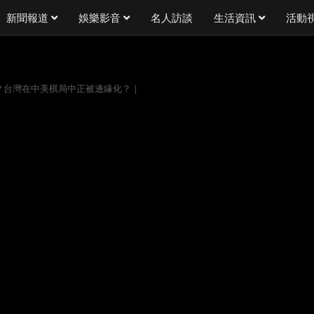
新聞報道
娛樂影音
名人訪談
生活資訊
活動
？台灣在中美棋局中正被邊緣化？｜