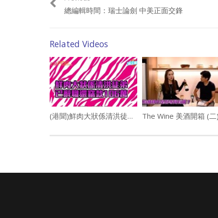
《國語總編輯時間》分析華人關心的事件，客觀持平的觀
總編輯時間：瑞士論劍 中美正面交鋒
《C想主義》以獨特的視角和想法，從加州灣區硅谷為大
《今日熱搜》搜羅各地民生時事新聞，以幽默方面簡要報
支持優質美國華文新聞，請訂閱《星電視國語頻道》
Related Videos
本材料由 Chinese Information Radio代表星
請加入成為會員, 支持良心正派傳媒。
Join this channel to get access to perks:
https://www.youtube.com/channel/UCYWSlgQB1BpfQTkN
(港聞)鮮肉大狀係清洪徒弟 已辭職還竊款106萬
The Wine 美酒開箱 (二
請星電視飲茶https://www.buymeacoffee.com/singtaousa
Category:
總編輯時間