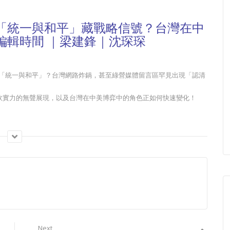
「統一與和平」藏戰略信號？台灣在中
編輯時間 ｜梁建鋒｜沈琛琛
「統一與和平」？台灣網路炸鍋，甚至綠營媒體留言區罕見出現「認清
軟實力的無聲展現，以及台灣在中美博弈中的角色正如何快速變化！
滑？
實？
後的深層含義
？
Next