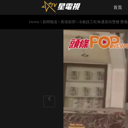
首頁
Home
\
新聞報道
\
香港新聞
\
冷氣技工旺角通菜街墮樓 壓