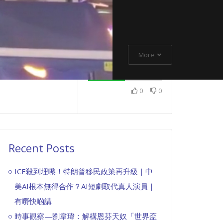
More
0
0
Recent Posts
ICE殺到埋嚟！特朗普移民政策再升級｜中
美AI根本無得合作？AI短劇取代真人演員｜
有嘢快啲講
時事觀察—劉韋瑋：解構恩芬天奴「世界盃