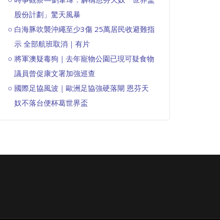
股份計劃」驚天風暴
白海豚吹襲沖繩至少3傷 25萬居民收避難指
示 全部航班取消｜有片
將軍澳疑毒狗｜去年寵物公園已現可疑食物
議員曾促康文署加強巡查
國際足協風波｜歐洲足協強硬落閘 恩芬天
奴不落台便杯葛世界盃