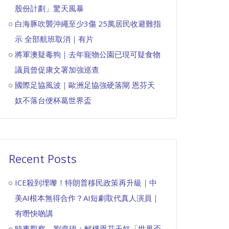
股份計劃」驚天風暴
白海豚吹襲沖繩至少3傷 25萬居民收避難指
示 全部航班取消｜有片
將軍澳疑毒狗｜去年寵物公園已現可疑食物
議員曾促康文署加強巡查
國際足協風波｜歐洲足協強硬落閘 恩芬天
奴不落台便杯葛世界盃
Recent Posts
ICE殺到埋嚟！特朗普移民政策再升級｜中
美AI根本無得合作？AI短劇取代真人演員｜
有嘢快啲講
時事觀察—劉韋瑋：解構恩芬天奴「世界盃