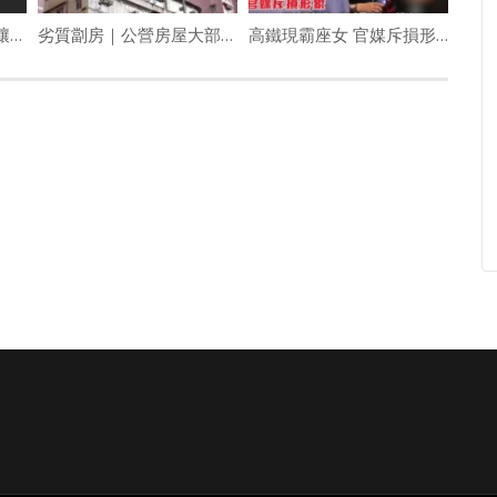
牛頭角偉業街三車相撞釀3傷 「P」牌Tesla男司機涉酒駕被捕
劣質劏房｜公營房屋大部分到位 何永賢屆時或採取較大刀闊斧舉措
高鐵現霸座女 官媒斥損形象