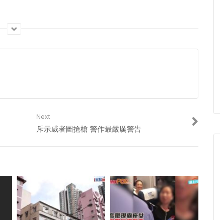
Next
斥示威者圖搶槍 警作最嚴厲警告