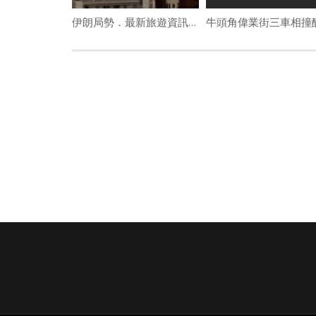
伊朗局勢．最新旅遊資訊︱國泰:香港往返杜拜 利雅得航班繼續取消至3.31