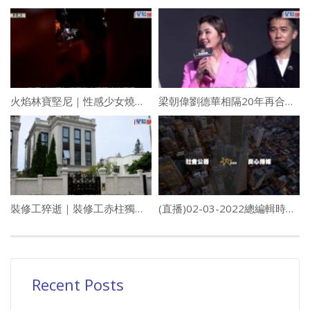
火焰林寶堅尼｜性感少女燒傷片段曝光 疊三層酒杯倒塌搶火眾人驚呼
梁朝偉劉德華相隔20年再合作互笠高帽 齊齊教壞蔡卓妍遲到兼駁嘴
裝修工猝逝｜裝修工赤柱獨立屋開工暈倒 昏迷送院搶救無效不治
(直播)02-03-2022總編輯時間：虎年國際開局
Recent Posts