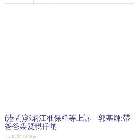
NOW PLAYING
(港聞)郭炳江准保釋等上訴 郭基煇:帶
爸爸染髮靚仔啲
July 12, 2016 5:36 pm