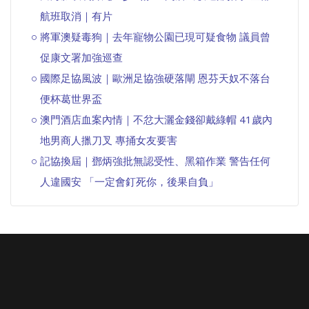
航班取消｜有片
將軍澳疑毒狗｜去年寵物公園已現可疑食物 議員曾
促康文署加強巡查
國際足協風波｜歐洲足協強硬落閘 恩芬天奴不落台
便杯葛世界盃
澳門酒店血案內情｜不忿大灑金錢卻戴綠帽 41歲內
地男商人擸刀叉 專捅女友要害
記協換屆｜鄧炳強批無認受性、黑箱作業 警告任何
人違國安 「一定會釘死你，後果自負」