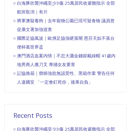
白海豚吹襲沖繩至少3傷 25萬居民收避難指示 全部
航班取消｜有片
將軍澳疑毒狗｜去年寵物公園已現可疑食物 議員曾
促康文署加強巡查
國際足協風波｜歐洲足協強硬落閘 恩芬天奴不落台
便杯葛世界盃
澳門酒店血案內情｜不忿大灑金錢卻戴綠帽 41歲內
地男商人擸刀叉 專捅女友要害
記協換屆｜鄧炳強批無認受性、黑箱作業 警告任何
人違國安 「一定會釘死你，後果自負」
Recent Posts
白海豚吹襲沖繩至少3傷 25萬居民收避難指示 全部