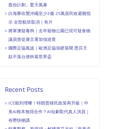
股份計劃」驚天風暴
白海豚吹襲沖繩至少3傷 25萬居民收避難指
示 全部航班取消｜有片
將軍澳疑毒狗｜去年寵物公園已現可疑食物
議員曾促康文署加強巡查
國際足協風波｜歐洲足協強硬落閘 恩芬天
奴不落台便杯葛世界盃
Recent Posts
ICE殺到埋嚟！特朗普移民政策再升級｜中
美AI根本無得合作？AI短劇取代真人演員｜
有嘢快啲講
時事觀察—劉韋瑋：解構恩芬天奴「世界盃