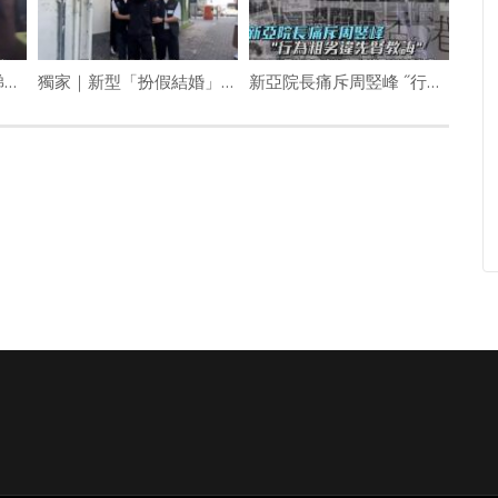
(港聞)釋智定疑拉契仔睇數 江博文為前定慧寺董事
獨家｜新型「扮假結婚」騙局曝光 犯罪集團招已婚港女做戲簽紙 呃內地男逾十萬中介費
新亞院長痛斥周竪峰 ˝行為粗劣違先賢教誨˝