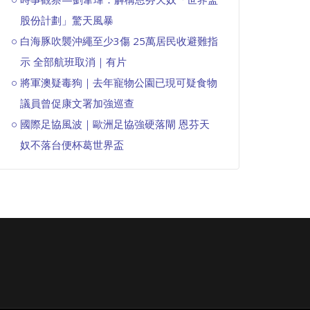
股份計劃」驚天風暴
白海豚吹襲沖繩至少3傷 25萬居民收避難指
示 全部航班取消｜有片
將軍澳疑毒狗｜去年寵物公園已現可疑食物
議員曾促康文署加強巡查
國際足協風波｜歐洲足協強硬落閘 恩芬天
奴不落台便杯葛世界盃