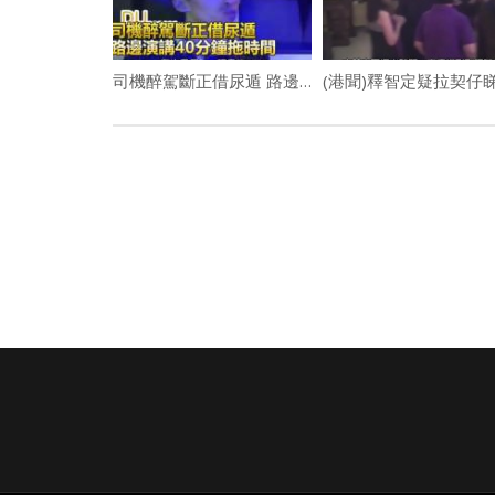
司機醉駕斷正借尿遁 路邊演講40分鐘拖時間