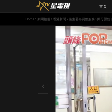
首頁
Home
\
新聞報道
\
香港新聞
\
衛生署再調整服務 5間母嬰院