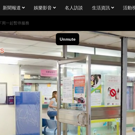
新聞報道
娛樂影音
名人訪談
生活資訊
活動
下周一起暫停服務