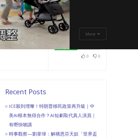
More
0
0
Recent Posts
ICE殺到埋嚟！特朗普移民政策再升級｜中
美AI根本無得合作？AI短劇取代真人演員｜
有嘢快啲講
時事觀察—劉韋瑋：解構恩芬天奴「世界盃