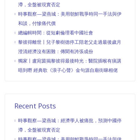
滯，全盤被現實否定
時事觀察—梁燕城：美用朝鮮戰爭時同一手法與伊
和談，付慘痛代價
總編輯時間：從短劇倫理看中國社會
黎彼得離世丨兒子黎樹德停工陪老父走過最後歲月
澄清經濟沒有困難：傳聞有誇張成份
獨家丨盧宛茵揭黎彼得最後時光：醫院插喉有痰講
唔到嘢 經典歌《浪子心聲》金句源自廟街睇相佬
Recent Posts
時事觀察—梁燕城：經濟學人被痛批，預測中國停
滯，全盤被現實否定
時事觀察—梁燕城：美用朝鮮戰爭時同一手法與伊