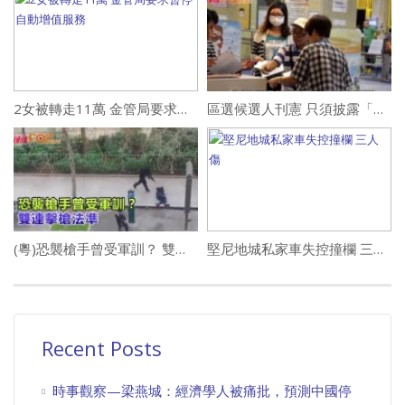
2女被轉走11萬 金管局要求暫停自動增值服務
區選候選人刊憲 只須披露「地址」非「住址」
(粵)恐襲槍手曾受軍訓？ 雙連擊槍法準
堅尼地城私家車失控撞欄 三人傷
Recent Posts
時事觀察—梁燕城：經濟學人被痛批，預測中國停