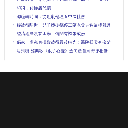
和談，付慘痛代價
總編輯時間：從短劇倫理看中國社會
黎彼得離世丨兒子黎樹德停工陪老父走過最後歲月
澄清經濟沒有困難：傳聞有誇張成份
獨家丨盧宛茵揭黎彼得最後時光：醫院插喉有痰講
唔到嘢 經典歌《浪子心聲》金句源自廟街睇相佬