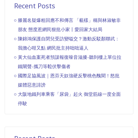
Recent Posts
滕麗名疑爆粗回應不和傳言 「藐樣」稱與林淑敏非
朋友 態度惹網民狠批小家丨愛回家大結局
陳錦鴻保護自閉兒受訪變嗌交？激動反駁顏聯武：
我擔心咁又點 網民批主持咄咄逼人
黃大仙血案死者預謀報復噪音滋擾-聽到樓上單位拉
鐵閘聲-攜刀等𨋢伏擊傷者
國際足協風波｜恩芬天奴強硬反擊桃色醜聞！怒批
媒體惡意誹謗
大阪地鐵列車乘客「尿袋」起火 御堂筋線一度全面
停駛