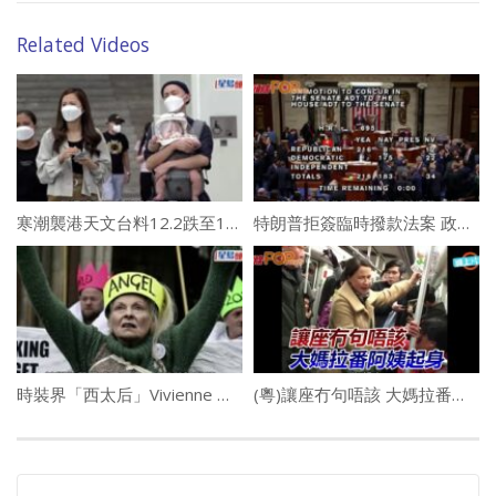
Related Videos
寒潮襲港天文台料12.2跌至14度 電腦預報新界或得7度
特朗普拒簽臨時撥款法案 政府陷停擺危機
時裝界「西太后」Vivienne Westwood離世 由小學教師到「國寶級」設計師
(粵)讓座冇句唔該 大媽拉番阿姨起身