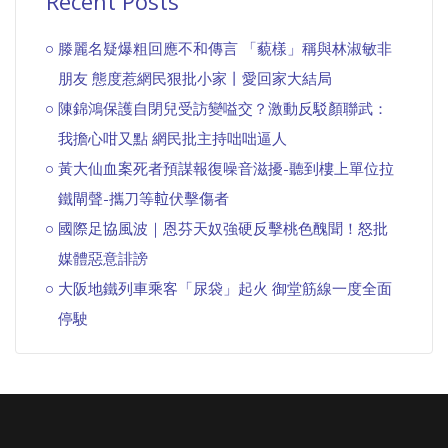
Recent Posts
滕麗名疑爆粗回應不和傳言 「藐樣」稱與林淑敏非
朋友 態度惹網民狠批小家丨愛回家大結局
陳錦鴻保護自閉兒受訪變嗌交？激動反駁顏聯武：
我擔心咁又點 網民批主持咄咄逼人
黃大仙血案死者預謀報復噪音滋擾-聽到樓上單位拉
鐵閘聲-攜刀等𨋢伏擊傷者
國際足協風波｜恩芬天奴強硬反擊桃色醜聞！怒批
媒體惡意誹謗
大阪地鐵列車乘客「尿袋」起火 御堂筋線一度全面
停駛