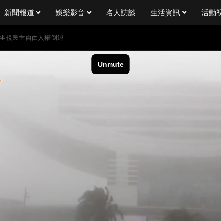
新聞報道
娛樂影音
名人訪談
生活資訊
活動
會坐視民主自由人權倒退