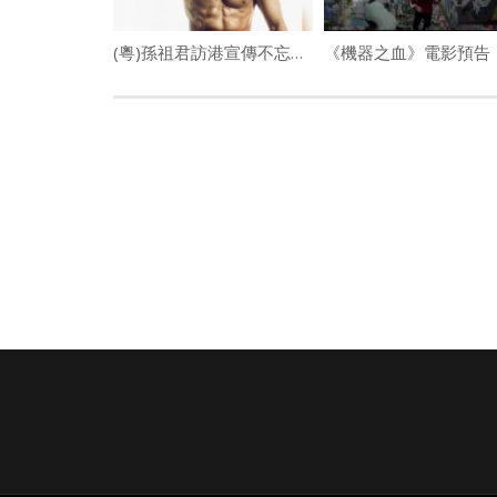
(粵)孫祖君訪港宣傳不忘操肌
《機器之血》電影預告