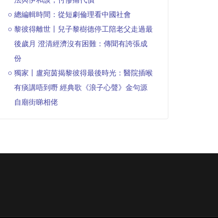
總編輯時間：從短劇倫理看中國社會
黎彼得離世丨兒子黎樹德停工陪老父走過最
後歲月 澄清經濟沒有困難：傳聞有誇張成
份
獨家丨盧宛茵揭黎彼得最後時光：醫院插喉
有痰講唔到嘢 經典歌《浪子心聲》金句源
自廟街睇相佬