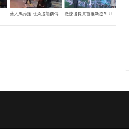
藝人馬蹄露 旺角遇襲前傳
撤辣後長實首推新盤BLUE COAST 3房呎價不足1.9萬「誠哥盤」撈底價878萬入場