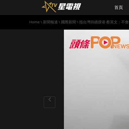
首頁
Home
\
新聞報道
\
國際新聞
\
指台灣持續撐港 蔡英文：不