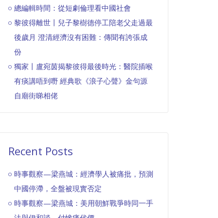
總編輯時間：從短劇倫理看中國社會
黎彼得離世丨兒子黎樹德停工陪老父走過最
後歲月 澄清經濟沒有困難：傳聞有誇張成
份
獨家丨盧宛茵揭黎彼得最後時光：醫院插喉
有痰講唔到嘢 經典歌《浪子心聲》金句源
自廟街睇相佬
Recent Posts
時事觀察—梁燕城：經濟學人被痛批，預測
中國停滯，全盤被現實否定
時事觀察—梁燕城：美用朝鮮戰爭時同一手
法與伊和談，付慘痛代價