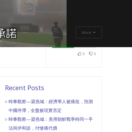
More
0
0
Recent Posts
時事觀察—梁燕城：經濟學人被痛批，預測
中國停滯，全盤被現實否定
時事觀察—梁燕城：美用朝鮮戰爭時同一手
法與伊和談，付慘痛代價