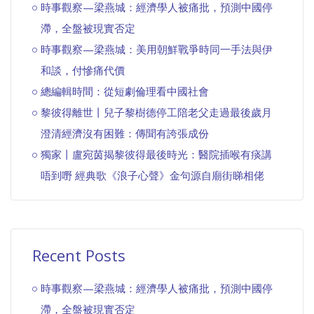
時事觀察—梁燕城：經濟學人被痛批，預測中國停
滯，全盤被現實否定
時事觀察—梁燕城：美用朝鮮戰爭時同一手法與伊
和談，付慘痛代價
總編輯時間：從短劇倫理看中國社會
黎彼得離世丨兒子黎樹德停工陪老父走過最後歲月
澄清經濟沒有困難：傳聞有誇張成份
獨家丨盧宛茵揭黎彼得最後時光：醫院插喉有痰講
唔到嘢 經典歌《浪子心聲》金句源自廟街睇相佬
Recent Posts
時事觀察—梁燕城：經濟學人被痛批，預測中國停
滯，全盤被現實否定