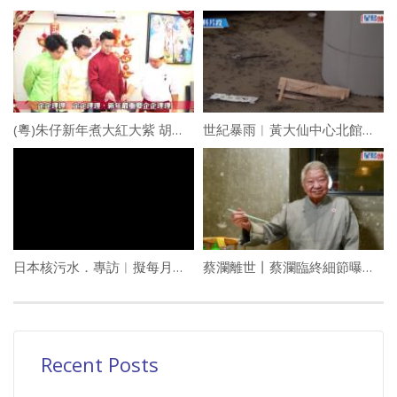
(粵)朱仔新年煮大紅大紫 胡子彤吳肇軒搞破壞
世紀暴雨︱黃大仙中心北館地下低層周二重開 牛奶冰室等店舖下月陸續「重見天日」
日本核污水．專訪︱擬每月公佈食品輻射水平 謝展寰續食「日本嘢」︰能進口香港都安全
蔡瀾離世丨蔡瀾臨終細節曝光 儀式辦完才允公開 最後時光沒半點痛苦:睡夢中安詳地離去
Recent Posts