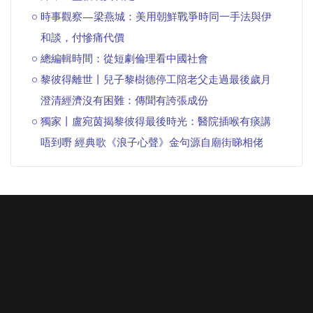
時事觀察—梁燕城：美用朝鮮戰爭時同一手法與伊
和談，付慘痛代價
總編輯時間：從短劇倫理看中國社會
黎彼得離世丨兒子黎樹德停工陪老父走過最後歲月
澄清經濟沒有困難：傳聞有誇張成份
獨家丨盧宛茵揭黎彼得最後時光：醫院插喉有痰講
唔到嘢 經典歌《浪子心聲》金句源自廟街睇相佬