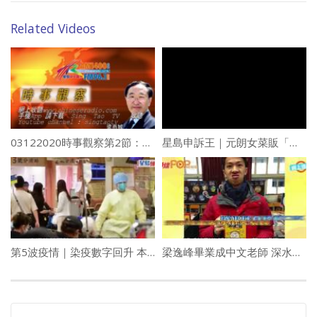
Related Videos
03122020時事觀察第2節：梁燕城
星島申訴王｜元朗女菜販「揸波子」大戰買餸男 警拘68歲「波子姐」
第5波疫情｜染疫數字回升 本地個案即時有效繁殖率升穿2
梁逸峰畢業成中文老師 深水埗女校教口試