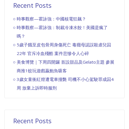
Recent Posts
時事觀察—霍詠強：中國核電狂飆？
時事觀察—霍詠強：制裁冷凍水餃！美國是瘋了
嗎？
5歲子餓至皮包骨周身傷死亡 毒癮母認誤殺虐兒囚
22年 官斥冷血殘酷 案件悲慘令人心碎
美食博覽｜下周四開鑼 首設甜品及Gelato主題 參展
商推1蚊玩遊戲贏鮑魚吸客
3歲女童衝紅燈遭電車撞斃 司機不小心駕駛罪成囚4
周 放棄上訴即時服刑
Recent Posts