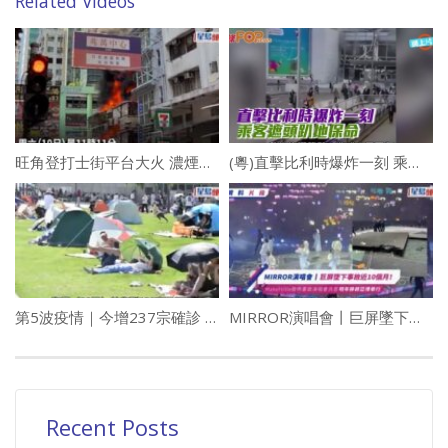
Related Videos
旺角登打士街平台大火 濃煙席捲半空 男子不適送院
(粵)直擊比利時爆炸一刻 乘客遮頭趴地保命
第5波疫情｜今增237宗確診 沒有新增死亡個案
MIRROR演唱會丨巨屏墜下事故近10個月！MakerVille發佈重啟演唱會消息 明年移師亞博舉行
Recent Posts