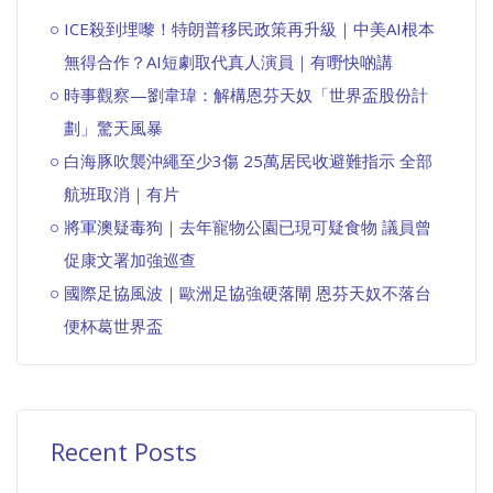
ICE殺到埋嚟！特朗普移民政策再升級｜中美AI根本
無得合作？AI短劇取代真人演員｜有嘢快啲講
時事觀察—劉韋瑋：解構恩芬天奴「世界盃股份計
劃」驚天風暴
白海豚吹襲沖繩至少3傷 25萬居民收避難指示 全部
航班取消｜有片
將軍澳疑毒狗｜去年寵物公園已現可疑食物 議員曾
促康文署加強巡查
國際足協風波｜歐洲足協強硬落閘 恩芬天奴不落台
便杯葛世界盃
Recent Posts