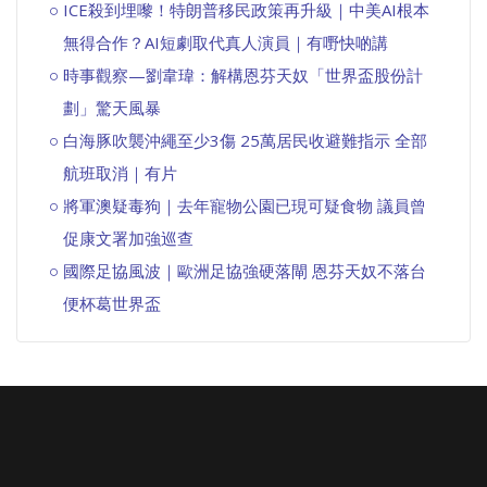
ICE殺到埋嚟！特朗普移民政策再升級｜中美AI根本
無得合作？AI短劇取代真人演員｜有嘢快啲講
時事觀察—劉韋瑋：解構恩芬天奴「世界盃股份計
劃」驚天風暴
白海豚吹襲沖繩至少3傷 25萬居民收避難指示 全部
航班取消｜有片
將軍澳疑毒狗｜去年寵物公園已現可疑食物 議員曾
促康文署加強巡查
國際足協風波｜歐洲足協強硬落閘 恩芬天奴不落台
便杯葛世界盃