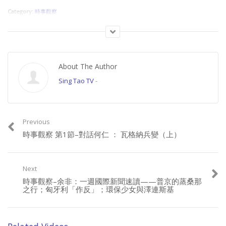
Category:
時事觀察
About The Author
Sing Tao TV
-
Previous
時事觀察 第1節–對話何仁 ： 瓦格納兵變（上）
Next
時事觀察–余非：一週國際新聞速讀——普京的蒸桑那
之行；匈牙利「作反」；環保少女與澤連斯基