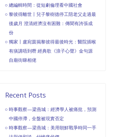
總編輯時間：從短劇倫理看中國社會
黎彼得離世丨兒子黎樹德停工陪老父走過最
後歲月 澄清經濟沒有困難：傳聞有誇張成
份
獨家丨盧宛茵揭黎彼得最後時光：醫院插喉
有痰講唔到嘢 經典歌《浪子心聲》金句源
自廟街睇相佬
Recent Posts
時事觀察—梁燕城：經濟學人被痛批，預測
中國停滯，全盤被現實否定
時事觀察—梁燕城：美用朝鮮戰爭時同一手
法與伊和談，付慘痛代價