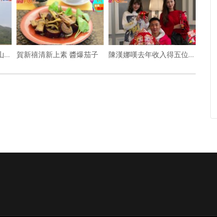
酷熱天氣丨女子西貢行山中暑 由直升機送院
賀新禧清新上素 醬爆茄子
陳漢娜嘆去年收入得五位數 劉浩龍唔敢同鄭嘉欣拍咀戲