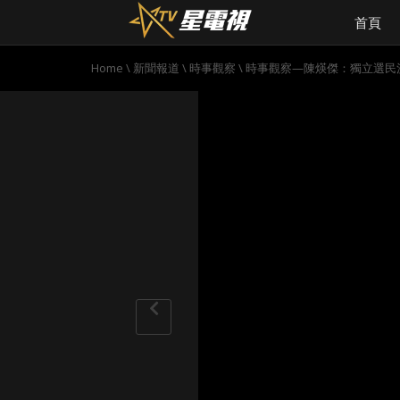
首頁
Home
\
新聞報道
\
時事觀察
\
時事觀察—陳煐傑：獨立選民