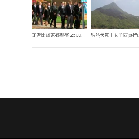
瓦姆比爾家鄉舉殯 2500人生前高中送別