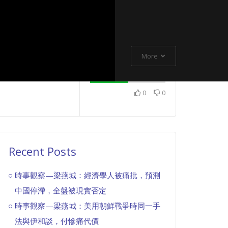
More
0
0
Recent Posts
時事觀察—梁燕城：經濟學人被痛批，預測
中國停滯，全盤被現實否定
時事觀察—梁燕城：美用朝鮮戰爭時同一手
法與伊和談，付慘痛代價