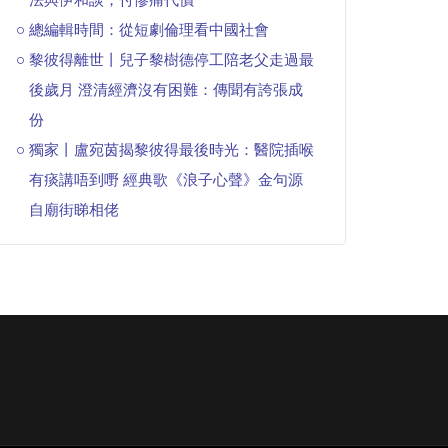
總編輯時間：從短劇倫理看中國社會
黎彼得離世丨兒子黎樹德停工陪老父走過最
後歲月 澄清經濟沒有困難：傳聞有誇張成
份
獨家丨盧宛茵揭黎彼得最後時光：醫院插喉
有痰講唔到嘢 經典歌《浪子心聲》金句源
自廟街睇相佬