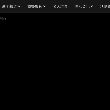
新聞報道
娛樂影音
名人訪談
生活資訊
活動
對話何仁