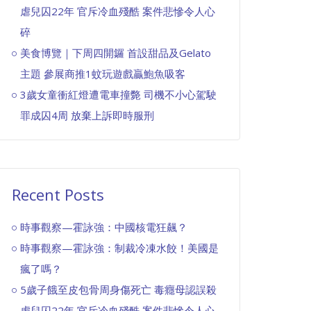
虐兒囚22年 官斥冷血殘酷 案件悲慘令人心
碎
美食博覽｜下周四開鑼 首設甜品及Gelato
主題 參展商推1蚊玩遊戲贏鮑魚吸客
3歲女童衝紅燈遭電車撞斃 司機不小心駕駛
罪成囚4周 放棄上訴即時服刑
Recent Posts
時事觀察—霍詠強：中國核電狂飆？
時事觀察—霍詠強：制裁冷凍水餃！美國是
瘋了嗎？
5歲子餓至皮包骨周身傷死亡 毒癮母認誤殺
虐兒囚22年 官斥冷血殘酷 案件悲慘令人心