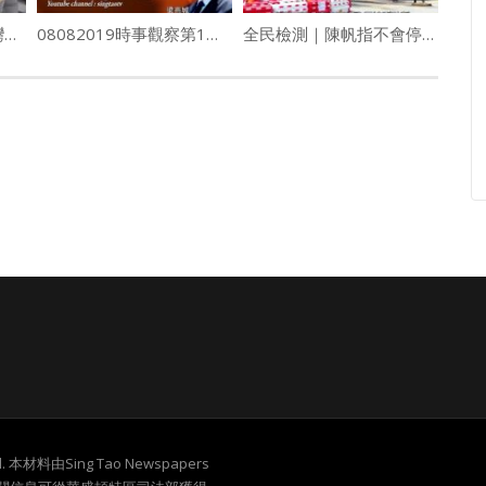
料日產達1500萬個 台灣放寬口罩限制
08082019時事觀察第1節：梁燕城
全民檢測｜陳帆指不會停公共運輸服務 或准每戶一人外出購物
served. 本材料由Sing Tao Newspapers