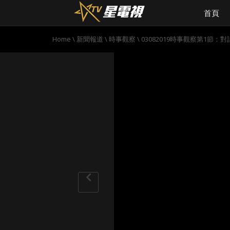
首頁
Home
\
新聞報道
\
時事觀察
\
03082019時事觀察第1節：