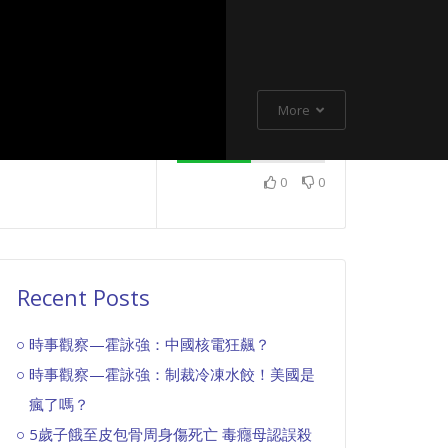
More
0
0
Recent Posts
時事觀察—霍詠強：中國核電狂飆？
時事觀察—霍詠強：制裁冷凍水餃！美國是
瘋了嗎？
5歲子餓至皮包骨周身傷死亡 毒癮母認誤殺