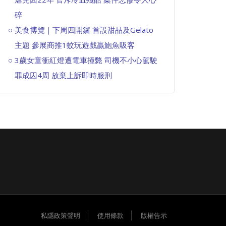
碎
美食博覽｜下周四開鑼 首設甜品及Gelato
主題 參展商推1蚊玩遊戲贏鮑魚吸客
3歲女童衝紅燈遭電車撞斃 司機不小心駕駛
罪成囚4周 放棄上訴即時服刑
私隱政策聲明
使用條款
版權告示