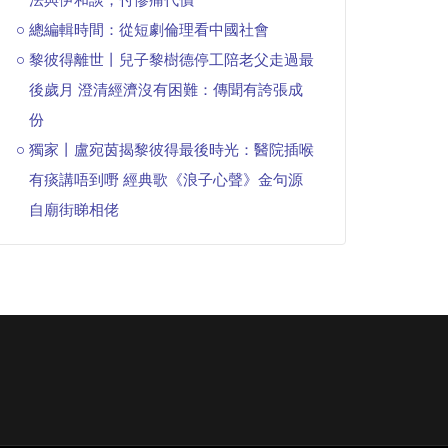
總編輯時間：從短劇倫理看中國社會
黎彼得離世丨兒子黎樹德停工陪老父走過最
後歲月 澄清經濟沒有困難：傳聞有誇張成
份
獨家丨盧宛茵揭黎彼得最後時光：醫院插喉
有痰講唔到嘢 經典歌《浪子心聲》金句源
自廟街睇相佬