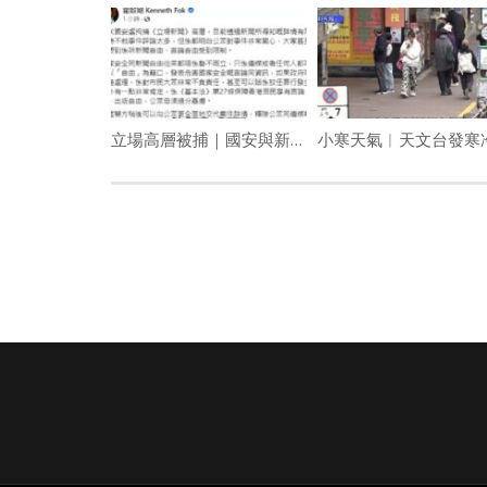
https://www.youtube.com/channel/UCYWSlgQB1BpfQTkN
請星電視飲茶https://www.buymeacoffee.com/singtaousa
Category:
名人訪談
,
新聞報道
立場高層被捕｜國安與新聞自由非勢不兩立 霍啟剛冀警交代詳情釋公慮