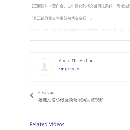
【正面對決！藍白合、去中國化到柯文哲司法案件… 現場無
「真正的野百合學運領袖就在這裡！」
剛結束美中、兩岸旋風訪問的國民黨主席，在洛杉磯（LA）
提問，展開了一場毫無保留、徹底 Straightforward 的直球
從外界最關心的2026九合一與2028大選藍白合作幕後、
至是自己從昔日民進黨員、野百合學運領袖轉變的心路歷程，
About The Author
面對「九合一選舉」與「賴清德綠營國家機器」的無理干擾，
Sing Tao TV
-
鉤了嗎？
最真實、最坦率、台下數度掌聲雷動的完整精彩交鋒，立刻
Previous
#鄭麗文 #洛杉磯演講 #藍白合 #九二共識 #政治直球對決 #2
鄭麗文洛杉磯座談會演講完整視頻
本材料由 Chinese Information Radio代表星
請加入成為會員, 支持良心正派傳媒。
Related Videos
Join this channel to get access to perks: