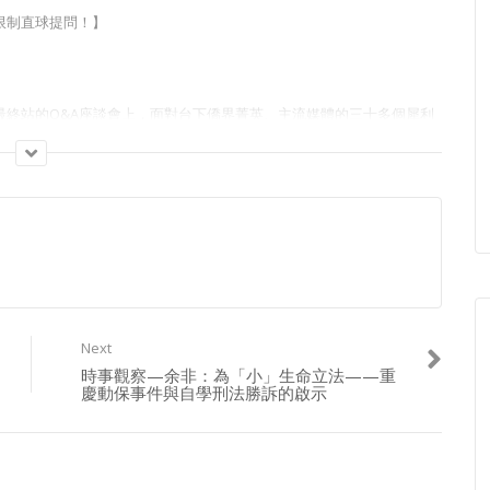
限制直球提問！】
最終站的Q&A座談會上，面對台下僑界菁英、主流媒體的三十多個犀利
對決！
如何從民進黨手中搶回年輕選票，到108課綱去中國化、保護故宮文物，甚
全都在這場毫無限制、沒有尺度保留的Q&A對話中辛辣揭密。
在野黨該如何突圍？習近平2019年談話真的把九二共識與一國兩制掛
點開收看！
Next
026大選 #野百合學運
時事觀察—余非：為「小」生命立法——重
慶動保事件與自學刑法勝訴的啟示
島新聞集團有限公司發佈，更多相關信息可從華盛頓特區司法部獲得。”