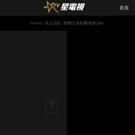
首頁
Home
\
名人訪談
\
鄭麗文洛杉磯演講Q&A