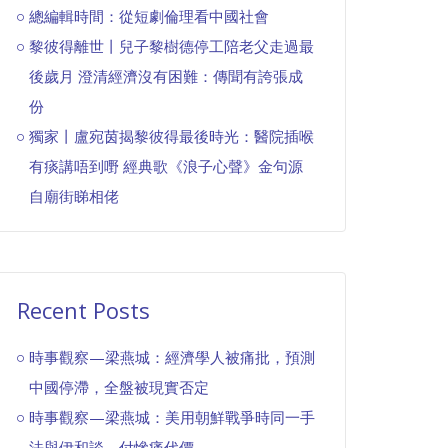
總編輯時間：從短劇倫理看中國社會
黎彼得離世丨兒子黎樹德停工陪老父走過最
後歲月 澄清經濟沒有困難：傳聞有誇張成
份
獨家丨盧宛茵揭黎彼得最後時光：醫院插喉
有痰講唔到嘢 經典歌《浪子心聲》金句源
自廟街睇相佬
Recent Posts
時事觀察—梁燕城：經濟學人被痛批，預測
中國停滯，全盤被現實否定
時事觀察—梁燕城：美用朝鮮戰爭時同一手
法與伊和談，付慘痛代價