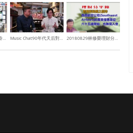
m_P5qIw/join
小寒天氣︱天文台發寒冷天氣警告 未來三日持續寒冷 明早最低12°C、周三最低11°C
Music Chat90年代天后對決鄭秀文 Vs. 彭羚 (Part 2)
20180829林修榮理財分半鐘 — 耆英乘飛機之優待