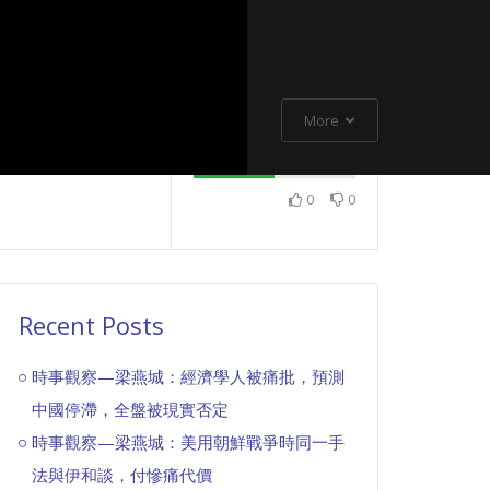
More
0
0
Recent Posts
時事觀察—梁燕城：經濟學人被痛批，預測
中國停滯，全盤被現實否定
時事觀察—梁燕城：美用朝鮮戰爭時同一手
法與伊和談，付慘痛代價