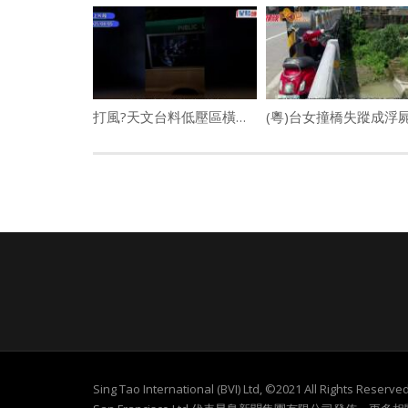
打風?天文台料低壓區橫過南海中北部並發展 周六起離岸高地吹強風 路徑仍存變數
Sing Tao International (BVI) Ltd, ©2021 All Rights Re