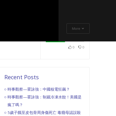
More
0
0
Recent Posts
時事觀察—霍詠強：中國核電狂飆？
時事觀察—霍詠強：制裁冷凍水餃！美國是
瘋了嗎？
5歲子餓至皮包骨周身傷死亡 毒癮母認誤殺