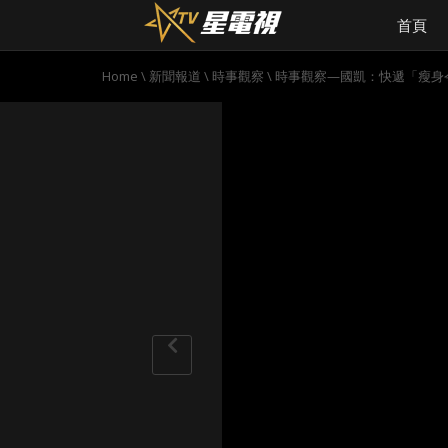
首頁
Home
\
新聞報道
\
時事觀察
\
時事觀察—國凱：快遞「瘦身