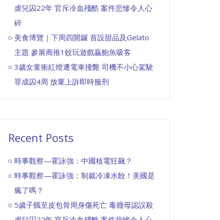
虐兒囚22年 官斥冷血殘酷 案件悲慘令人心
碎
美食博覽｜下周四開鑼 首設甜品及Gelato
主題 參展商推1蚊玩遊戲贏鮑魚吸客
3歲女童衝紅燈遭電車撞斃 司機不小心駕駛
罪成囚4周 放棄上訴即時服刑
Recent Posts
時事觀察—霍詠強：中國核電狂飆？
時事觀察—霍詠強：制裁冷凍水餃！美國是
瘋了嗎？
5歲子餓至皮包骨周身傷死亡 毒癮母認誤殺
虐兒囚22年 官斥冷血殘酷 案件悲慘令人心