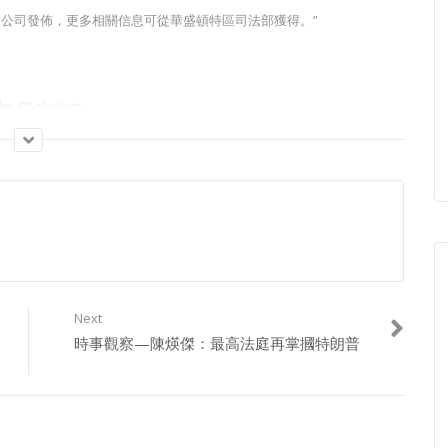
島新聞集團有限公司發佈，更多相關信息可從華盛頓特區司法部獲得。”
m_P5qIw/join
Next
時事觀察—陳煐傑：最高法庭再掌摑特朗普