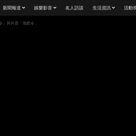
新聞報道
娛樂影音
名人訪談
生活資訊
活動
令」與外賣「增肥令」