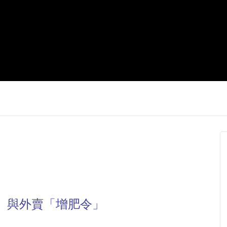
」與外賣「增肥令」