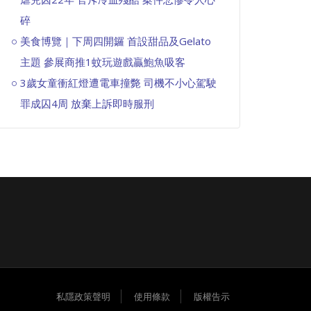
碎
美食博覽｜下周四開鑼 首設甜品及Gelato
主題 參展商推1蚊玩遊戲贏鮑魚吸客
3歲女童衝紅燈遭電車撞斃 司機不小心駕駛
罪成囚4周 放棄上訴即時服刑
私隱政策聲明
使用條款
版權告示