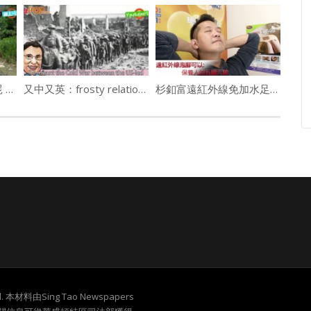
(粵)台女撞橋失蹤成浮屍 離奇車禍留3疑點待查
又中又英：frosty relations
杉釦富遠紅外線免加水足浴桶大優惠
served. 本材料由Sing Tao Newspapers